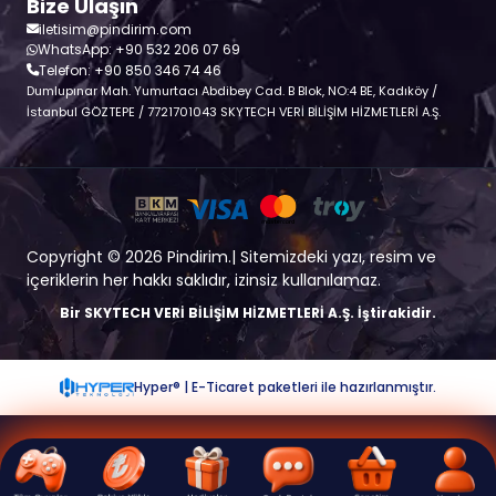
Bize Ulaşın
iletisim@pindirim.com
WhatsApp: +90 532 206 07 69
Telefon: +90 850 346 74 46
Dumlupınar Mah. Yumurtacı Abdibey Cad. B Blok, NO:4 BE, Kadıköy /
İstanbul GÖZTEPE / 7721701043 SKYTECH VERİ BİLİŞİM HİZMETLERİ A.Ş.
Copyright © 2026 Pindirim.| Sitemizdeki yazı, resim ve
içeriklerin her hakkı saklıdır, izinsiz kullanılamaz.
Bir SKYTECH VERİ BİLİŞİM HİZMETLERİ A.Ş. İştirakidir.
Hyper® | E-Ticaret paketleri ile hazırlanmıştır.