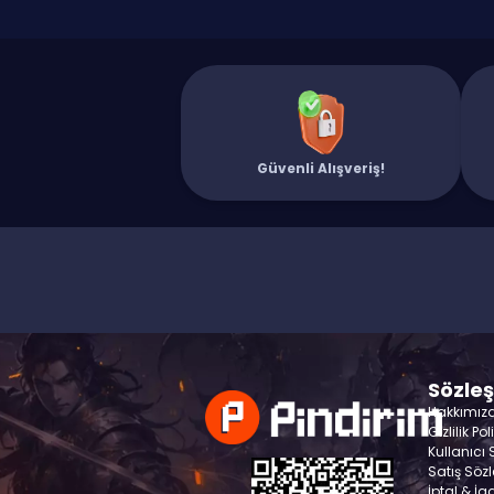
Güvenli Alışveriş!
Sözle
Hakkımız
Gizlilik Pol
Kullanıcı
Satış Söz
İptal & İa