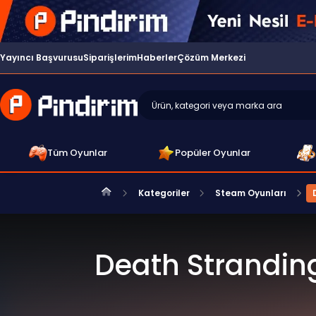
Yayıncı Başvurusu
Siparişlerim
Haberler
Çözüm Merkezi
Tüm Oyunlar
Popüler Oyunlar
Kategoriler
Steam Oyunları
Death Strandin