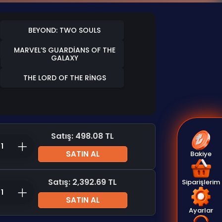
BEYOND: TWO SOULS
MARVEL’S GUARDIANS OF THE
GALAXY
THE LORD OF THE RINGS
Satış: 498.08 TL
SATIN AL
Bakiye
Satış: 2,392.69 TL
Siparişlerim
SATIN AL
Ayarlar