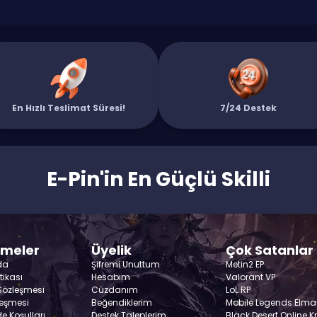
En Hızlı Teslimat Süresi!
7/24 Destek
E-Pin'in En Güçlü Skilli
şmeler
Üyelik
Çok Satanlar
da
Şifremi Unuttum
Metin2 EP
itikası
Hesabım
Valorant VP
 Sözleşmesi
Cüzdanım
LoL RP
leşmesi
Beğendiklerim
Mobile Legends Elma
de Koşulları
Destek Taleplerim
Black Desert Online K