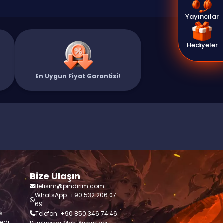
Yayıncılar
Hediyeler
En Uygun Fiyat Garantisi!
Bize Ulaşın
iletisim@pindirim.com
WhatsApp: +90 532 206 07
69
s
Telefon: +90 850 346 74 46
redi
Dumlupınar Mah. Yumurtacı