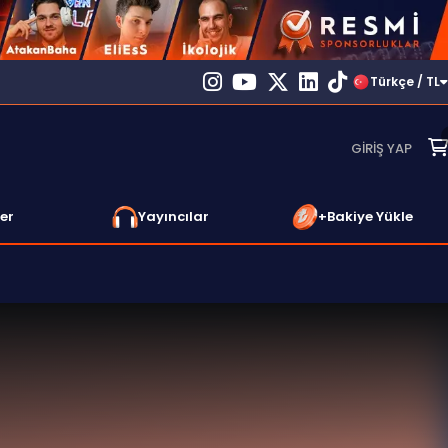
Türkçe / TL
GIRIŞ YAP
er
Yayıncılar
+Bakiye Yükle