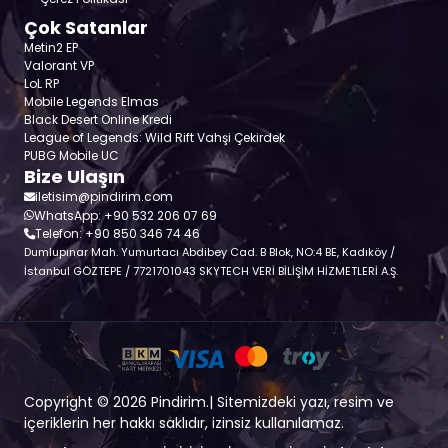
Çok Satanlar
Metin2 EP
Valorant VP
LoL RP
Mobile Legends Elmas
Black Desert Online Kredi
League of Legends: Wild Rift Vahşi Çekirdek
PUBG Mobile UC
Bize Ulaşın
iletisim@pindirim.com
WhatsApp: +90 532 206 07 69
Telefon: +90 850 346 74 46
Dumlupınar Mah. Yumurtacı Abdibey Cad. B Blok, NO:4 BE, Kadıköy /
İstanbul GÖZTEPE / 7721701043 SKYTECH VERİ BİLİŞİM HİZMETLERİ A.Ş.
Copyright © 2026 Pindirim.| Sitemizdeki yazı, resim ve
içeriklerin her hakkı saklıdır, izinsiz kullanılamaz.