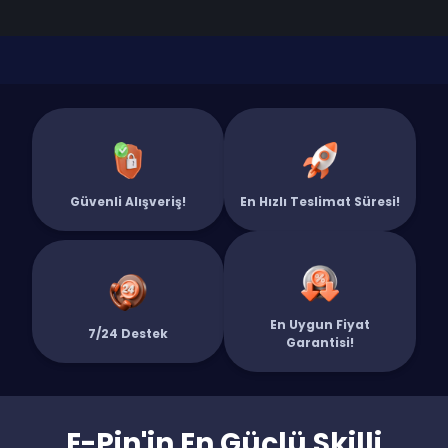
Güvenli Alışveriş!
En Hızlı Teslimat Süresi!
En Uygun Fiyat
7/24 Destek
Garantisi!
E-Pin'in En Güçlü Skilli