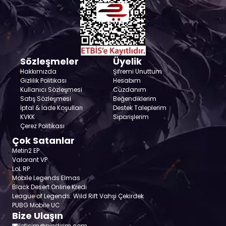
Sözleşmeler
Üyelik
Hakkımızda
Şifremi Unuttum
Gizlilik Politikası
Hesabım
Kullanıcı Sözleşmesi
Cüzdanım
Satış Sözleşmesi
Beğendiklerim
İptal & İade Koşulları
Destek Taleplerim
KVKK
Siparişlerim
Çerez Politikası
Çok Satanlar
Metin2 EP
Valorant VP
LoL RP
Mobile Legends Elmas
Black Desert Online Kredi
League of Legends: Wild Rift Vahşi Çekirdek
PUBG Mobile UC
Bize Ulaşın
iletisim@pindirim.com