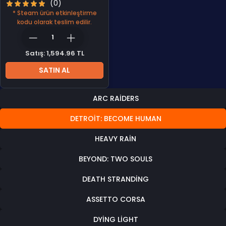
(0)
* Steam ürün etkinleştirme
kodu olarak teslim edilir.
Satış: 1,594.96 TL
SATIN AL
ARC RAIDERS
DETROIT: BECOME HUMAN
HEAVY RAIN
BEYOND: TWO SOULS
DEATH STRANDING
ASSETTO CORSA
DYING LIGHT