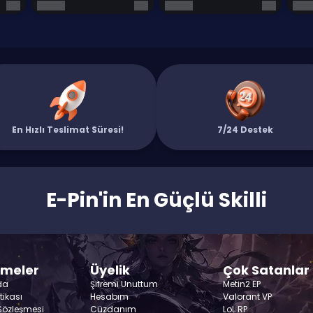
En Hızlı Teslimat Süresi!
7/24 Destek
E-Pin'in En Güçlü Skilli
şmeler
Üyelik
Çok Satanlar
da
Şifremi Unuttum
Metin2 EP
itikası
Hesabım
Valorant VP
 Sözleşmesi
Cüzdanım
LoL RP