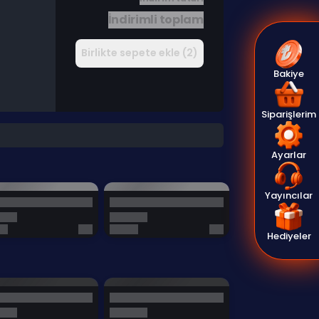
İndirimli toplam
Birlikte sepete ekle (2)
Bakiye
Siparişlerim
Ayarlar
Yayıncılar
Hediyeler