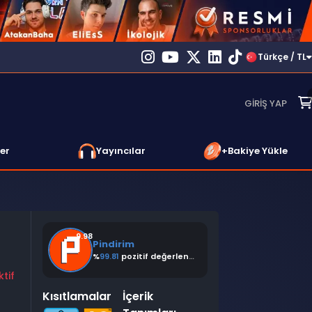
Türkçe / TL
GIRIŞ YAP
er
Yayıncılar
+Bakiye Yükle
9.98
Pindirim
%
99.81
pozitif değerlendirme
e
ktif
Kısıtlamalar
İçerik