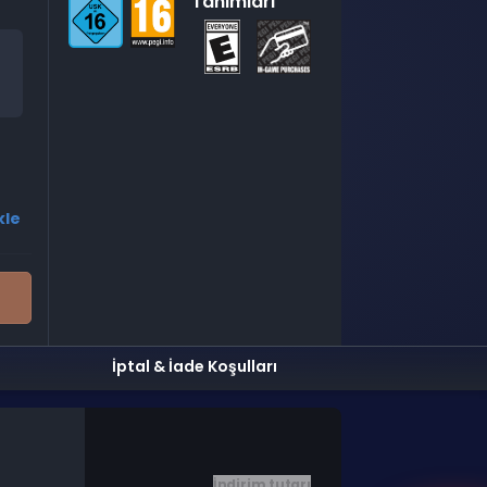
Tanımları
kle
İptal & İade Koşulları
İndirim tutarı