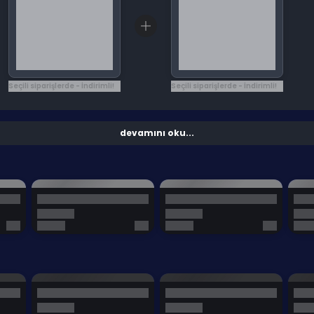
Seçili siparişlerde - İndirimli!
Seçili siparişlerde - İndirimli!
devamını oku...