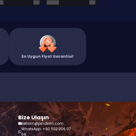
En Uygun Fiyat Garantisi!
Bize Ulaşın
iletisim@pindirim.com
WhatsApp: +90 532 206 07
69