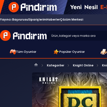
Yayıncı Başvurusu
Siparişlerim
Haberler
Çözüm Merkezi
Tüm Oyunlar
Popüler Oyunlar
Kategoriler
Knight Online
Kn