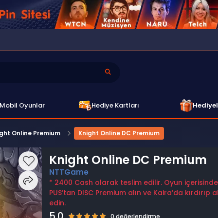
Mobil Oyunlar
Hediye Kartları
Hediyel
ight Online Premium
Knight Online DC Premium
Knight Online DC Premium
NTTGame
* 2400 Cash olarak teslim edilir. Oyun içerisind
PUS’tan DISC Premium alın ve Kaira’da kırdırıp a
edin.
5.0
0 değerlendirme