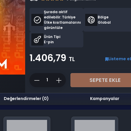
Şurada aktif
edilebilir:
Türkiye
Bölge
Ülke kısıtlamalarını
Global
görüntüle
Ürün Tipi
E-pin
1.406,79
TL
Listeme e
SEPETE EKLE
Değerlendirmeler (0)
Kampanyalar