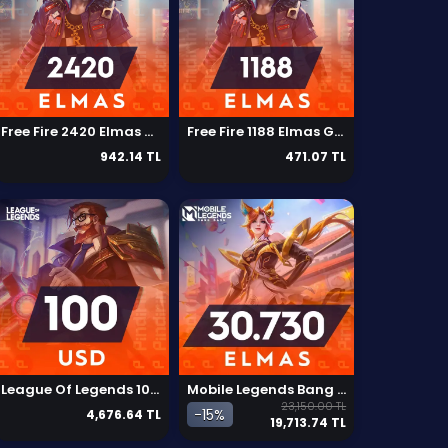
Free Fire 2420 Elmas Global
Free Fire 1188 Elmas Global
942.14 TL
471.07 TL
League Of Legends 100 USD Gift Card NA
Mobile Legends Bang Bang 30730 Elmas
23,150.00 TL
-15%
4,676.64 TL
19,713.74 TL