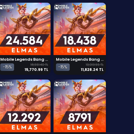
Mobile Legends Bang Bang 24584 Elmas
Mobile Legends Bang Bang 18438 Elmas
18,551.40 TL
13,913.55 TL
-15%
-15%
15,770.99 TL
11,828.24 TL