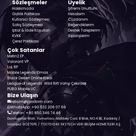
Sözleşmeler
Üyelik
Hakkımızda
Şifremi Unuttum
Gizlilik Politikası
Hesabım
Kullanıcı Sözleşmesi
Cüzdanım
Satış Sözleşmesi
Beğendiklerim
İptal & İade Koşulları
Destek Taleplerim
KVKK
Siparişlerim
Çerez Politikası
Çok Satanlar
Metin2 EP
Valorant VP
LoL RP
Mobile Legends Elmas
Black Desert Online Kredi
League of Legends: Wild Rift Vahşi Çekirdek
PUBG Mobile UC
Bize Ulaşın
iletisim@pindirim.com
WhatsApp: +90 532 206 07 69
Telefon: +90 850 346 74 46
Dumlupınar Mah. Yumurtacı Abdibey Cad. B Blok, NO:4 BE, Kadıköy /
İstanbul GÖZTEPE / 7721701043 SKYTECH VERİ BİLİŞİM HİZMETLERİ A.Ş.