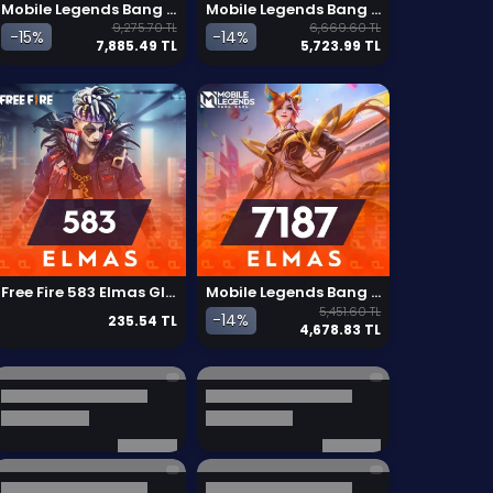
Mobile Legends Bang Bang 12292 Elmas
Mobile Legends Bang Bang 8791 Elmas
9,275.70 TL
6,669.60 TL
-15%
-14%
7,885.49 TL
5,723.99 TL
Free Fire 583 Elmas Global
Mobile Legends Bang Bang 7187 Elmas
5,451.60 TL
-14%
235.54 TL
4,678.83 TL