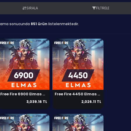
SIRALA
FILTRELE
rama sonucunda
851 ürün
listelenmektedir.
Free Fire 6900 Elmas Global
Free Fire 4450 Elmas Global
3,039.16 TL
2,026.11 TL