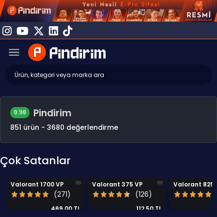
Pindirim
9.98
851 ürün - 3680 değerlendirme
Çok Satanlar
Valorant 1700 VP
Valorant 375 VP
Valorant 825
(271)
(126)
469,00 TL
112,50 TL
500,00 TL
120,00 TL