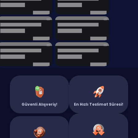
Güvenli Alışveriş!
En Hızlı Teslimat Süresi!