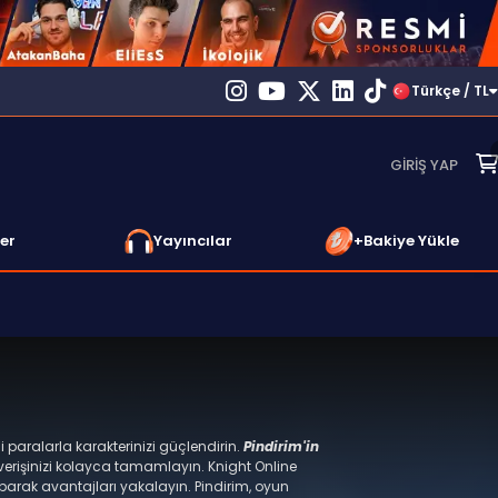
Türkçe / TL
GIRIŞ YAP
er
Yayıncılar
+Bakiye Yükle
çi paralarla karakterinizi güçlendirin.
Pindirim'in
verişinizi kolayca tamamlayın. Knight Online
 yaparak avantajları yakalayın. Pindirim, oyun