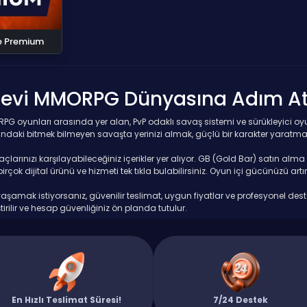
ne Premium
anevi MMORPG Dünyasına Adım At
MMORPG oyunları arasında yer alan, PvP odaklı savaş sistemi ve sürükleyici
rasındaki bitmek bilmeyen savaşta yerinizi almak, güçlü bir karakter yarat
çlarınızı karşılayabileceğiniz içerikler yer alıyor. GB (Gold Bar) satın alma
çok dijital ürünü ve hizmeti tek tıkla bulabilirsiniz. Oyun içi gücünüzü art
şamak istiyorsanız, güvenilir teslimat, uygun fiyatlar ve profesyonel destek
tirilir ve hesap güvenliğiniz ön planda tutulur.
Hemen katılın, Knight Online dünyasında fark yaratın!
En Hızlı Teslimat Süresi!
7/24 Destek