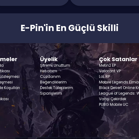
E-Pin'in En Güçlü Skilli
şmeler
Üyelik
Çok Satanlar
da
Şifremi Unuttum
Metin2 EP
itikası
Hesabım
Valorant VP
 Sözleşmesi
Cüzdanım
LoL RP
leşmesi
Beğendiklerim
Mobile Legends Elma
de Koşulları
Destek Taleplerim
Black Desert Online K
Siparişlerim
League of Legends: Wi
tikası
Vahşi Çekirdek
PUBG Mobile UC