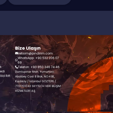
Bize Ulaşın
iletisim@pindirim.com
WhatsApp: +90 532 206 07
69
s
Telefon: +90 850 346 74 46
redi
Dumlupınar Mah. Yumurtacı
ld Rift
Abdibey Cad. B Blok, NO:4 BE,
Kadıköy / İstanbul GÖZTEPE /
7721701043 SKYTECH VERİ BİLİŞİM
HİZMETLERİ A.Ş.