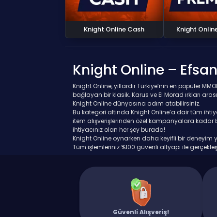
Knight Online Cash
Knight Onli
Knight Online – Efs
Knight Online, yıllardır Türkiye’nin en popüler 
bağlayan bir klasik. Karus ve El Morad ırkları a
Knight Online dünyasına adım atabilirsiniz.
Bu kategori altında Knight Online’a dair tüm ihtiya
item alışverişlerinden özel kampanyalara kadar bir
ihtiyacınız olan her şey burada!
Knight Online oynarken daha keyifli bir deneyim ya
Tüm işlemleriniz %100 güvenli altyapı ile gerçekleş
Efsane geri döndü ve siz hâlâ dışarıda mısınız? 
Güvenli Alışveriş!