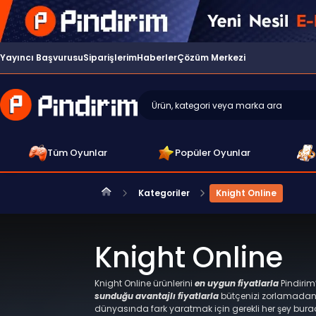
Yayıncı Başvurusu
Siparişlerim
Haberler
Çözüm Merkezi
Tüm Oyunlar
Popüler Oyunlar
Kategoriler
Knight Online
Knight Online
Knight Online ürünlerini
en uygun fiyatlarla
Pindirim’
sunduğu avantajlı fiyatlarla
bütçenizi zorlamadan r
dünyasında fark yaratmak için gerekli her şey bur