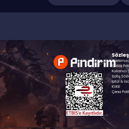
Sözle
Hakkımız
Gizlilik Pol
Kullanıcı
Satış Söz
İptal & İa
KVKK
Çerez Poli