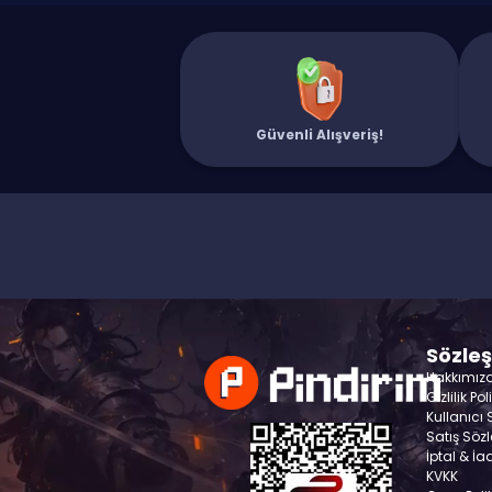
Güvenli Alışveriş!
Sözle
Hakkımız
Gizlilik Pol
Kullanıcı
Satış Söz
İptal & İa
KVKK