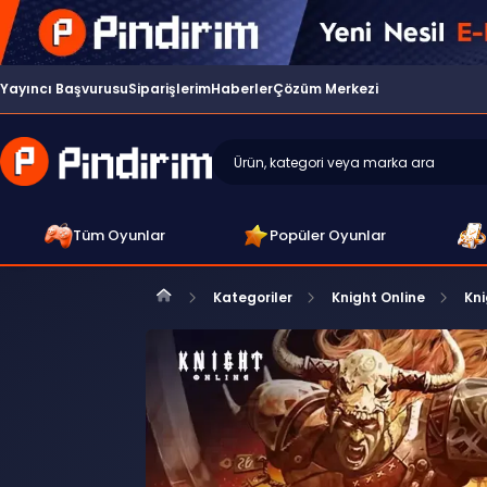
Yayıncı Başvurusu
Siparişlerim
Haberler
Çözüm Merkezi
Tüm Oyunlar
Popüler Oyunlar
Kategoriler
Knight Online
Kni