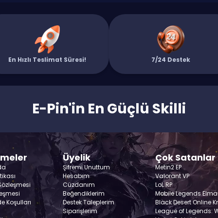
En Hızlı Teslimat Süresi!
7/24 Destek
E-Pin'in En Güçlü Skilli
şmeler
Üyelik
Çok Satanlar
da
Şifremi Unuttum
Metin2 EP
itikası
Hesabım
Valorant VP
 Sözleşmesi
Cüzdanım
LoL RP
leşmesi
Beğendiklerim
Mobile Legends Elma
de Koşulları
Destek Taleplerim
Black Desert Online K
Siparişlerim
League of Legends: Wi