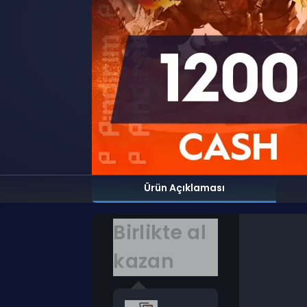
Ürün Açıklaması
Birlikte al
kazan