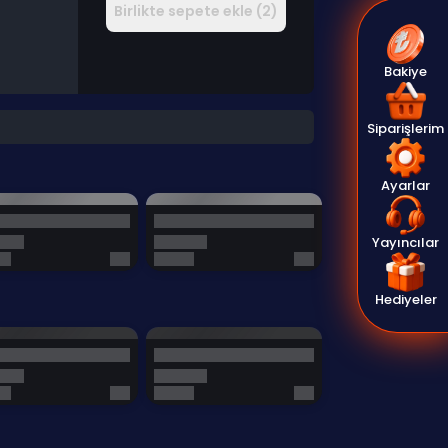
Birlikte sepete ekle (2)
Bakiye
Siparişlerim
Ayarlar
Yayıncılar
Hediyeler