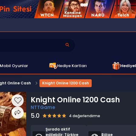
Mobil Oyunlar
Hediye Kartları
Hediyel
ght Online Cash
Knight Online 1200 Cash
Knight Online 1200 Cash
NTTGame
5.0
4 değerlendirme
Şurada aktif
edilebilir:
Türkiye
Bölge