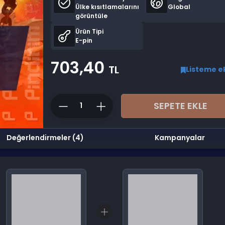
Ülke kısıtlamalarını
Global
görüntüle
Ürün Tipi
E-pin
703,40
TL
Listeme e
SEPETE EKLE
Değerlendirmeler (4)
Kampanyalar