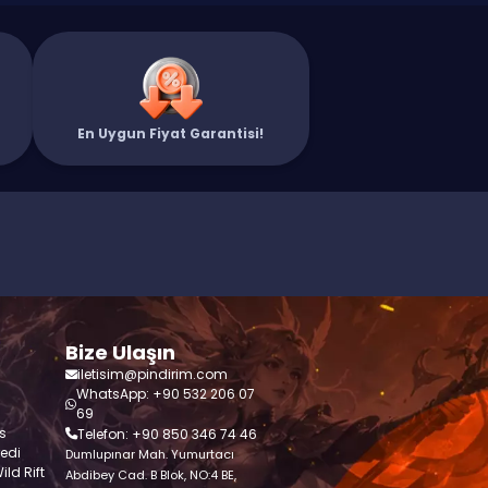
En Uygun Fiyat Garantisi!
Bize Ulaşın
iletisim@pindirim.com
WhatsApp: +90 532 206 07
69
s
Telefon: +90 850 346 74 46
redi
Dumlupınar Mah. Yumurtacı
ld Rift
Abdibey Cad. B Blok, NO:4 BE,