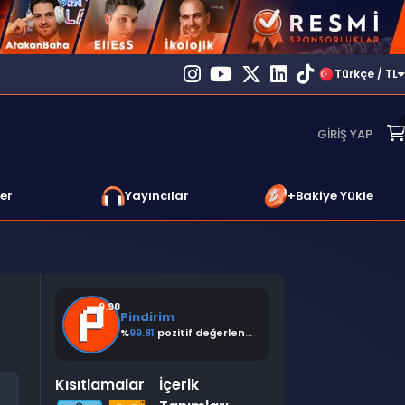
Türkçe / TL
GIRIŞ YAP
er
Yayıncılar
+Bakiye Yükle
9.98
Pindirim
%
99.81
pozitif değerlendirme
Kısıtlamalar
İçerik