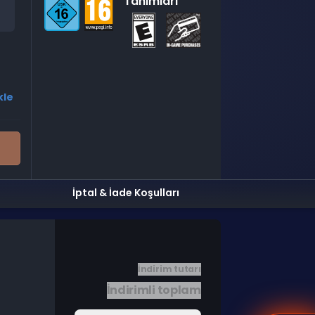
Tanımları
kle
İptal & İade Koşulları
İndirim tutarı
İndirimli toplam