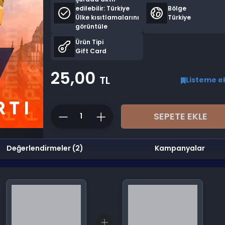
edilebilir:
Türkiye
Bölge
Ülke kısıtlamalarını
Türkiye
görüntüle
Ürün Tipi
Gift Card
25,00
TL
Listeme e
SEPETE EKLE
Değerlendirmeler (2)
Kampanyalar