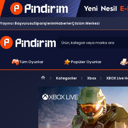
Yayıncı Başvurusu
Siparişlerim
Haberler
Çözüm Merkezi
Tüm Oyunlar
Popüler Oyunlar
Kategoriler
Xbox
XBOX Live H