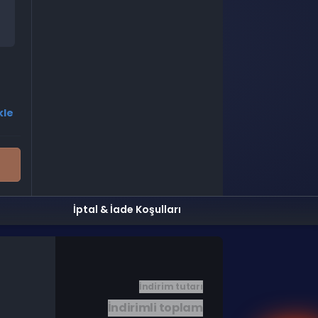
kle
İptal & İade Koşulları
İndirim tutarı
İndirimli toplam