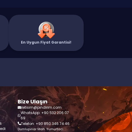
En Uygun Fiyat Garantisi!
Bize Ulaşın
iletisim@pindirim.com
WhatsApp: +90 532 206 07
69
s
Telefon: +90 850 346 74 46
redi
Dumlupınar Mah. Yumurtacı