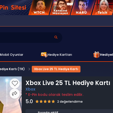
Mobil Oyunlar
Hediye Kartları
Hediyel
ediye Kartı (TR)
Xbox Live 25 TL Hediye Kartı
Xbox Live 25 TL Hediye Kartı
Xbox
* E-Pin kodu olarak teslim edilir.
5.0
2 değerlendirme
Şurada aktif