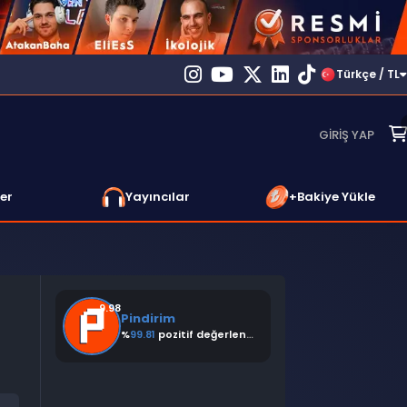
Türkçe / TL
GIRIŞ YAP
er
Yayıncılar
+Bakiye Yükle
9.98
Pindirim
%
99.81
pozitif değerlendirme