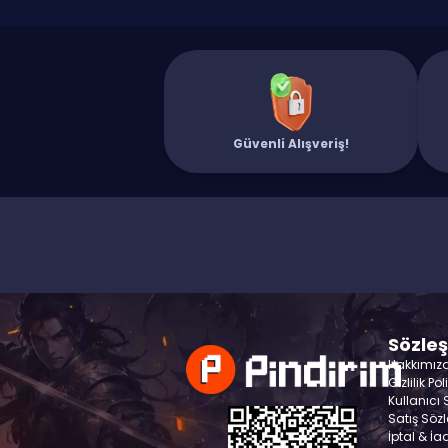
Güvenli Alışveriş!
Sözle
Hakkımız
Gizlilik Pol
Kullanıcı
Satış Söz
İptal & İa