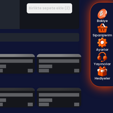
Birlikte sepete ekle (2)
Bakiye
Siparişlerim
Ayarlar
Yayıncılar
Hediyeler