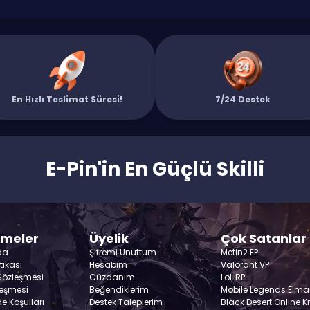
En Hızlı Teslimat Süresi!
7/24 Destek
E-Pin'in En Güçlü Skilli
şmeler
Üyelik
Çok Satanlar
da
Şifremi Unuttum
Metin2 EP
itikası
Hesabım
Valorant VP
 Sözleşmesi
Cüzdanım
LoL RP
leşmesi
Beğendiklerim
Mobile Legends Elma
de Koşulları
Destek Taleplerim
Black Desert Online K