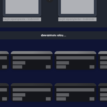
Seçili siparişlerde - İndirimli!
Seçili siparişlerde - İndirimli!
devamını oku...