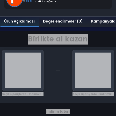
%
99.81
pozitif değerlendirme
Ürün Açıklaması
Değerlendirmeler (0)
Kampanyala
Birlikte al kazan
Seçili siparişlerde - İndirimli!
Seçili siparişlerde - İndirimli!
İndirim tutarı