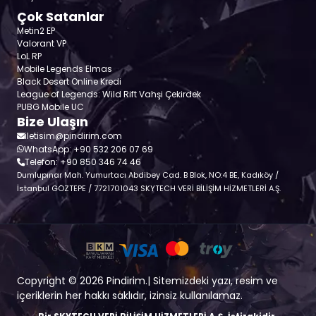
Çok Satanlar
Metin2 EP
Valorant VP
LoL RP
Mobile Legends Elmas
Black Desert Online Kredi
League of Legends: Wild Rift Vahşi Çekirdek
PUBG Mobile UC
Bize Ulaşın
iletisim@pindirim.com
WhatsApp: +90 532 206 07 69
Telefon: +90 850 346 74 46
Dumlupınar Mah. Yumurtacı Abdibey Cad. B Blok, NO:4 BE, Kadıköy /
İstanbul GÖZTEPE / 7721701043 SKYTECH VERİ BİLİŞİM HİZMETLERİ A.Ş.
Copyright © 2026 Pindirim.| Sitemizdeki yazı, resim ve
içeriklerin her hakkı saklıdır, izinsiz kullanılamaz.