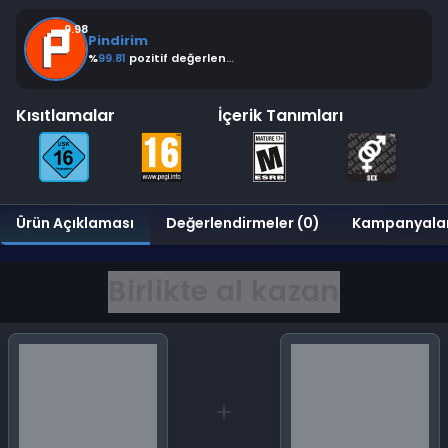
9.98
Pindirim
%
99.81
pozitif değerlendirme
Kısıtlamalar
İçerik Tanımları
Ürün Açıklaması
Değerlendirmeler (0)
Kampanyala
Birlikte al kazan