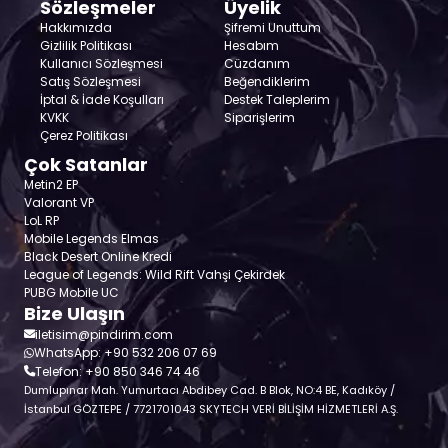
Sözleşmeler
Üyelik
Hakkımızda
Şifremi Unuttum
Gizlilik Politikası
Hesabım
Kullanıcı Sözleşmesi
Cüzdanım
Satış Sözleşmesi
Beğendiklerim
İptal & İade Koşulları
Destek Taleplerim
KVKK
Siparişlerim
Çerez Politikası
Çok Satanlar
Metin2 EP
Valorant VP
LoL RP
Mobile Legends Elmas
Black Desert Online Kredi
League of Legends: Wild Rift Vahşi Çekirdek
PUBG Mobile UC
Bize Ulaşın
iletisim@pindirim.com
WhatsApp: +90 532 206 07 69
Telefon: +90 850 346 74 46
Dumlupınar Mah. Yumurtacı Abdibey Cad. B Blok, NO:4 BE, Kadıköy /
İstanbul GÖZTEPE / 7721701043 SKYTECH VERİ BİLİŞİM HİZMETLERİ A.Ş.