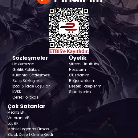
Sözleşmeler
Üyelik
Hakkımızda
Şifremi Unuttum
Gizlilik Politikası
Hesabım
Kullanıcı Sözleşmesi
Cüzdanım
Satış Sözleşmesi
Beğendiklerim
İptal & İade Koşulları
Destek Taleplerim
KVKK
Siparişlerim
Çerez Politikası
Çok Satanlar
Metin2 EP
Valorant VP
LoL RP
Mobile Legends Elmas
Black Desert Online Kredi