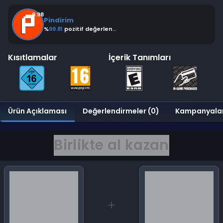
9.98
Pindirim
%
99.81
pozitif değerlendirme
Kısıtlamalar
İçerik Tanımları
Ürün Açıklaması
Değerlendirmeler (0)
Kampanyala
Birlikte al kazan