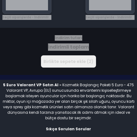
Seçili siparişlerde - İndirimli!
Seçili siparişlerde - İndirimli!
İndirim tutarı
İndirimli toplam
Birlikte sepete ekle (2)
5 Euro Valorant VP Satın Al -
Kozmetik Başlangıç Paketi 5 Euro - 475
Valorant VP, Avrupa (EU) sunucusunda envanterini kişiselleştirmeye
başlamak isteyen oyuncular için harika bir başlangıç noktasıdır. Bu
miktar, oyun içi mağazada yer alan birçok şık silah uğuru, oyuncu kartı
veya sprey gibi kozmetik ürünleri satın almanıza olanak tanır. Valorant
dünyasına kendi tarzınızı yansıtacak ilk adımı atmak için ideal ve
bütçe dostu bir seçimdir.
Sıkça Sorulan Sorular