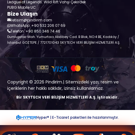
League of Legends: Wild Rift Vahşi Çekirdek
PUBG Mobile UC
Bize Ulaşın
iletisim@pindirim.com
WhatsApp: +90 532 206 07 69
Telefon: +90 850 346 74 46
Dumlupınar Mah. Yumurtacı Abdibey Cad. B Blok, NO:4 BE, Kadıköy /
İstanbul GÖZTEPE / 7721701043 SKYTECH VERİ BİLİŞİM HİZMETLERİ A.Ş.
Copyright © 2026 Pindirim.| Sitemizdeki yazı, resim ve
içeriklerin her hakkı saklıdır, izinsiz kullanılamaz.
Bir SKYTECH VERİ BİLİŞİM HİZMETLERİ A.Ş. İştirakidir.
Hyper® | E-Ticaret paketleri ile hazırlanmıştır.