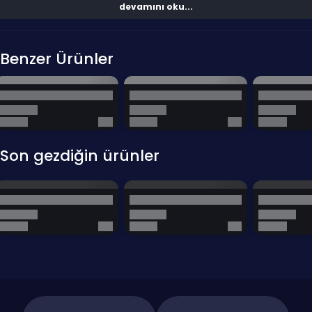
S: 475 VP ile silah skini alabilir miyim?
devamını oku...
C: Genellikle silah skinleri daha yüksek VP gerektirir. Ancak 475 VP,
envanterinizi zenginleştirecek diğer birçok kozmetik ürünü (uğurlar,
kartlar vb.) almak için oldukça yeterlidir.
Benzer Ürünler
S: Bu kod Türkiye hesabımda çalışır mı?
C: Hayır, bu kod yalnızca Valorant Avrupa (EU) sunucularında
oluşturulmuş hesaplarda çalışmaktadır.
Envanterine ilk imzanı atmak ve tarzını yansıtmaya başlamak için 5
Son gezdiğin ürünler
Euro - 475 VP mükemmel bir fırsattır. Büyük bir harcama yapmadan
koleksiyonuna ilk parçayı ekle ve oyun içi görünümünü kişiselleştir.
İlk Kozmetik Alımı:
Tarzını yansıtacak ilk kozmetik ürününü
almak için idealdir.
Bütçe Dostu Seçim:
Düşük bir bütçeyle envanterini
zenginleştirmeni sağlar.
Hızlı ve Kolay:
Satın al, kodu gir ve yeni kozmetiğinin keyfini
anında çıkar.