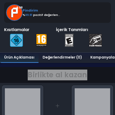
9.98
Pindirim
%
99.81
pozitif değerlendirme
Kısıtlamalar
İçerik Tanımları
Ürün Açıklaması
Değerlendirmeler (0)
Kampanyala
Birlikte al kazan