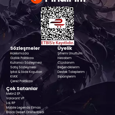
Sözleşmeler
Üyelik
Hakkımızda
Şifremi Unuttum
Gizlilik Politikası
Hesabım
Kullanıcı Sözleşmesi
Cüzdanım
Satış Sözleşmesi
Beğendiklerim
İptal & İade Koşulları
Destek Taleplerim
KVKK
Siparişlerim
Çerez Politikası
Çok Satanlar
Metin2 EP
Valorant VP
LoL RP
Mobile Legends Elmas
Black Desert Online Kredi