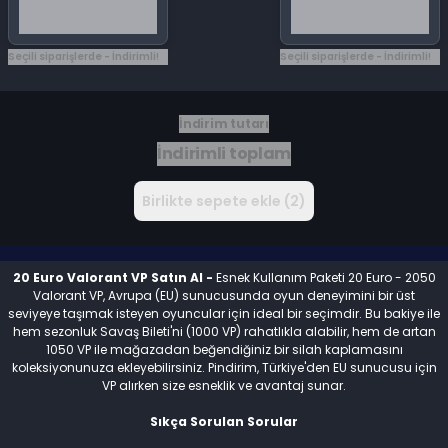
Seçili siparişlerde - İndirimli!
Seçili siparişlerde - İndirimli!
İndirim tutarı
İndirimli toplam
Birlikte sepete ekle (2)
20 Euro Valorant VP Satın Al -
Esnek Kullanım Paketi 20 Euro - 2050
Valorant VP, Avrupa (EU) sunucusunda oyun deneyimini bir üst
seviyeye taşımak isteyen oyuncular için ideal bir seçimdir. Bu bakiye ile
hem sezonluk Savaş Bileti'ni (1000 VP) rahatlıkla alabilir, hem de artan
1050 VP ile mağazadan beğendiğiniz bir silah kaplamasını
koleksiyonunuza ekleyebilirsiniz. Pindirim, Türkiye'den EU sunucusu için
VP alırken size esneklik ve avantaj sunar.
Sıkça Sorulan Sorular