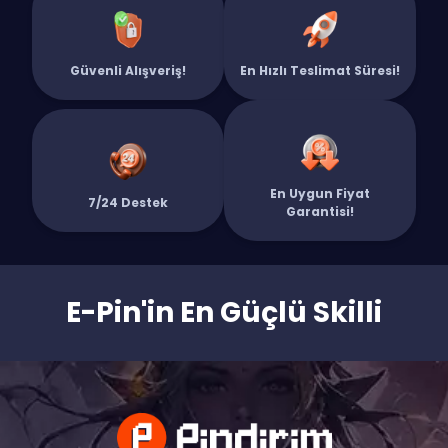
Envanterini zenginleştirmek ve Savaş Bileti'ni garantilemek için 20 Euro
- 2050 Valorant Points (VP) satın al!
Güvenli Alışveriş!
En Hızlı Teslimat Süresi!
En Uygun Fiyat
7/24 Destek
Garantisi!
E-Pin'in En Güçlü Skilli