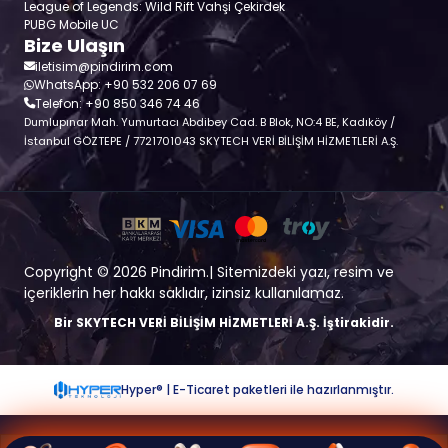
League of Legends: Wild Rift Vahşi Çekirdek
PUBG Mobile UC
Bize Ulaşın
iletisim@pindirim.com
WhatsApp: +90 532 206 07 69
Telefon: +90 850 346 74 46
Dumlupınar Mah. Yumurtacı Abdibey Cad. B Blok, NO:4 BE, Kadıköy /
İstanbul GÖZTEPE / 7721701043 SKYTECH VERİ BİLİŞİM HİZMETLERİ A.Ş.
Copyright © 2026 Pindirim.| Sitemizdeki yazı, resim ve
içeriklerin her hakkı saklıdır, izinsiz kullanılamaz.
Bir SKYTECH VERİ BİLİŞİM HİZMETLERİ A.Ş. İştirakidir.
Hyper® | E-Ticaret paketleri ile hazırlanmıştır.