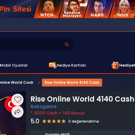
Mobil Oyunlar
Hediye Kartları
Hediyel
Online World Cash
Rise Online World 4140 Cash
Rise Online World 4140 Cash
Rokogame
* 4000 Cash + 140 Bonus
5.0
0 değerlendirme
Şurada aktif