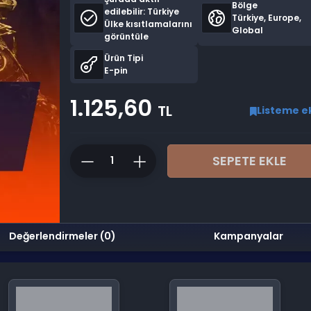
Bölge
edilebilir:
Türkiye
Türkiye, Europe,
Ülke kısıtlamalarını
Global
görüntüle
Ürün Tipi
E-pin
1.125,60
TL
Listeme e
SEPETE EKLE
Değerlendirmeler (0)
Kampanyalar