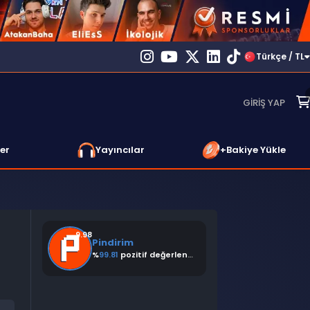
Türkçe / TL
GIRIŞ YAP
er
Yayıncılar
+Bakiye Yükle
9.98
Pindirim
%
99.81
pozitif değerlendirme