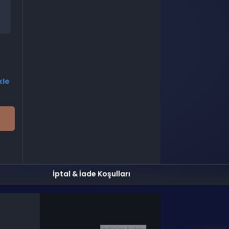
kle
İptal & İade Koşulları