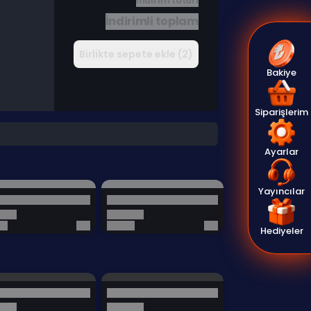
İndirim tutarı
İndirimli toplam
Birlikte sepete ekle (2)
Bakiye
Siparişlerim
Ayarlar
Yayıncılar
Hediyeler