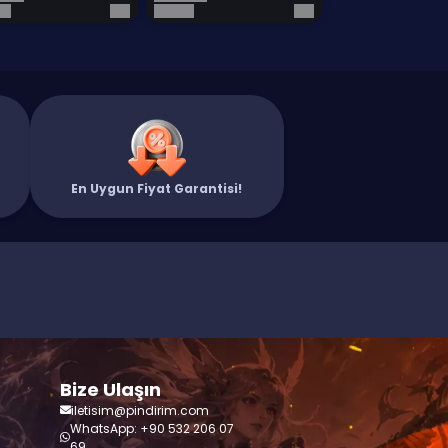
En Uygun Fiyat Garantisi!
Bize Ulaşın
iletisim@pindirim.com
WhatsApp: +90 532 206 07
69