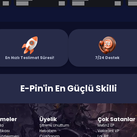
En Hızlı Teslimat Süresi!
7/24 Destek
E-Pin'in En Güçlü Skilli
şmeler
Üyelik
Çok Satanlar
da
Şifremi Unuttum
Metin2 EP
itikası
Hesabım
Valorant VP
 Sözleşmesi
Cüzdanım
LoL RP