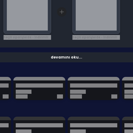
Seçili siparişlerde - İndirimli!
Seçili siparişlerde - İndirimli!
devamını oku...