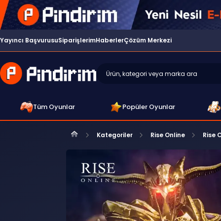
Yayıncı Başvurusu
Siparişlerim
Haberler
Çözüm Merkezi
Tüm Oyunlar
Popüler Oyunlar
Kategoriler
Rise Online
Rise 