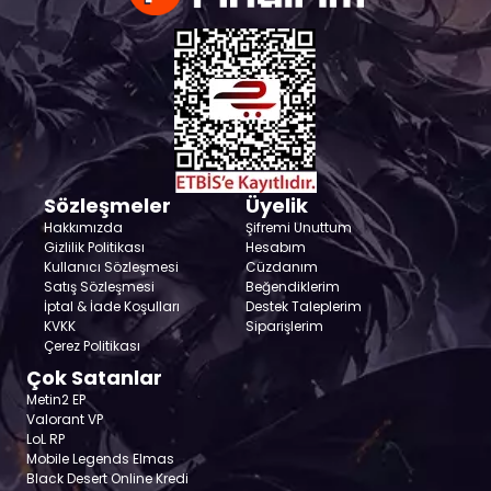
Sözleşmeler
Üyelik
Hakkımızda
Şifremi Unuttum
Gizlilik Politikası
Hesabım
Kullanıcı Sözleşmesi
Cüzdanım
Satış Sözleşmesi
Beğendiklerim
İptal & İade Koşulları
Destek Taleplerim
KVKK
Siparişlerim
Çerez Politikası
Çok Satanlar
Metin2 EP
Valorant VP
LoL RP
Mobile Legends Elmas
Black Desert Online Kredi