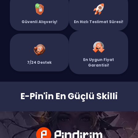
taksit imkanlarını görebilirsiniz.
İade edilebilir mi?
Güvenli Alışveriş!
En Hızlı Teslimat Süresi!
Başarılı şekilde ID'ye yüklenen UC'lerin dijital doğası gereği iadesi
mümkün değildir.
En Uygun Fiyat
7/24 Destek
Garantisi!
E-Pin'in En Güçlü Skilli