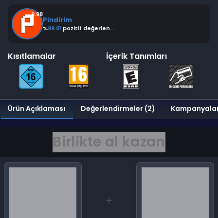
9.98
Pindirim
%
99.81
pozitif değerlendirme
Kısıtlamalar
İçerik Tanımları
Ürün Açıklaması
Değerlendirmeler (2)
Kampanyala
Birlikte al kazan