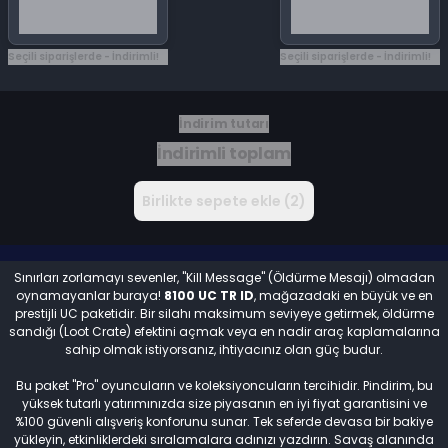
Seçili siparişlerde - İndirimli!
Seçili siparişlerde - İndirimli!
İndirim tutarı
İndirimli toplam
Birlikte sepete ekle (2)
Sınırları zorlamayı sevenler, "Kill Message" (Öldürme Mesajı) olmadan
oynamayanlar buraya!
8100 UC TR ID
, mağazadaki en büyük ve en
prestijli UC paketidir. Bir silahı maksimum seviyeye getirmek, öldürme
sandığı (Loot Crate) efektini açmak veya en nadir araç kaplamalarına
sahip olmak istiyorsanız, ihtiyacınız olan güç budur.
Bu paket "Pro" oyuncuların ve koleksiyoncuların tercihidir. Pindirim, bu
yüksek tutarlı yatırımınızda size piyasanın en iyi fiyat garantisini ve
%100 güvenli alışveriş konforunu sunar. Tek seferde devasa bir bakiye
yükleyin, etkinliklerdeki sıralamalara adınızı yazdırın. Savaş alanında