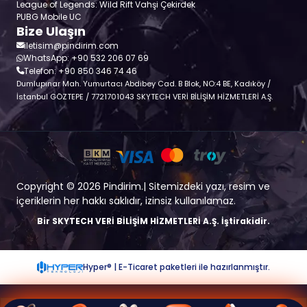
League of Legends: Wild Rift Vahşi Çekirdek
PUBG Mobile UC
Bize Ulaşın
iletisim@pindirim.com
WhatsApp: +90 532 206 07 69
Telefon: +90 850 346 74 46
Dumlupınar Mah. Yumurtacı Abdibey Cad. B Blok, NO:4 BE, Kadıköy /
İstanbul GÖZTEPE / 7721701043 SKYTECH VERİ BİLİŞİM HİZMETLERİ A.Ş.
Copyright © 2026 Pindirim.| Sitemizdeki yazı, resim ve
içeriklerin her hakkı saklıdır, izinsiz kullanılamaz.
Bir SKYTECH VERİ BİLİŞİM HİZMETLERİ A.Ş. İştirakidir.
Hyper® | E-Ticaret paketleri ile hazırlanmıştır.