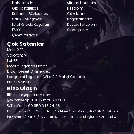
Hakkımızda
Şifremi Unuttum
Gizlilik Politikası
Hesabım
Kullanıcı Sözleşmesi
Cüzdanım
Satış Sözleşmesi
Beğendiklerim
İptal & İade Koşulları
Destek Taleplerim
KVKK
Siparişlerim
Çerez Politikası
Çok Satanlar
Metin2 EP
Valorant VP
LoL RP
Mobile Legends Elmas
Black Desert Online Kredi
League of Legends: Wild Rift Vahşi Çekirdek
PUBG Mobile UC
Bize Ulaşın
iletisim@pindirim.com
WhatsApp: +90 532 206 07 69
Telefon: +90 850 346 74 46
Dumlupınar Mah. Yumurtacı Abdibey Cad. B Blok, NO:4 BE, Kadıköy /
İstanbul GÖZTEPE / 7721701043 SKYTECH VERİ BİLİŞİM HİZMETLERİ A.Ş.