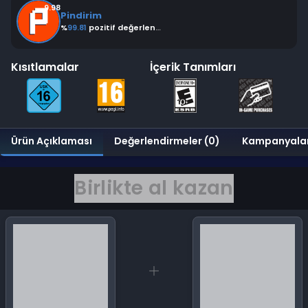
9.98
Pindirim
%
99.81
pozitif değerlendirme
Kısıtlamalar
İçerik Tanımları
Ürün Açıklaması
Değerlendirmeler (0)
Kampanyala
Birlikte al kazan