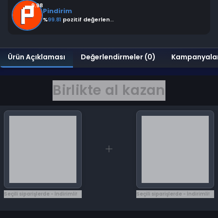
9.98
Pindirim
%
99.81
pozitif değerlendirme
Ürün Açıklaması
Değerlendirmeler (0)
Kampanyala
Birlikte al kazan
Seçili siparişlerde - İndirimli!
Seçili siparişlerde - İndirimli!