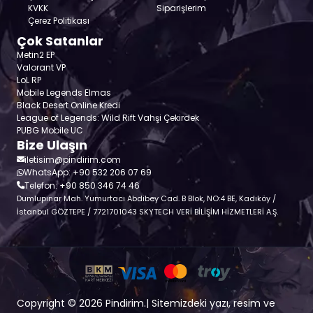
KVKK
Siparişlerim
Çerez Politikası
Çok Satanlar
Metin2 EP
Valorant VP
LoL RP
Mobile Legends Elmas
Black Desert Online Kredi
League of Legends: Wild Rift Vahşi Çekirdek
PUBG Mobile UC
Bize Ulaşın
iletisim@pindirim.com
WhatsApp: +90 532 206 07 69
Telefon: +90 850 346 74 46
Dumlupınar Mah. Yumurtacı Abdibey Cad. B Blok, NO:4 BE, Kadıköy /
İstanbul GÖZTEPE / 7721701043 SKYTECH VERİ BİLİŞİM HİZMETLERİ A.Ş.
Copyright © 2026 Pindirim.| Sitemizdeki yazı, resim ve