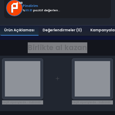
9.98
Pindirim
%
99.81
pozitif değerlendirme
Ürün Açıklaması
Değerlendirmeler (0)
Kampanyala
Birlikte al kazan
Seçili siparişlerde - İndirimli!
Seçili siparişlerde - İndirimli!