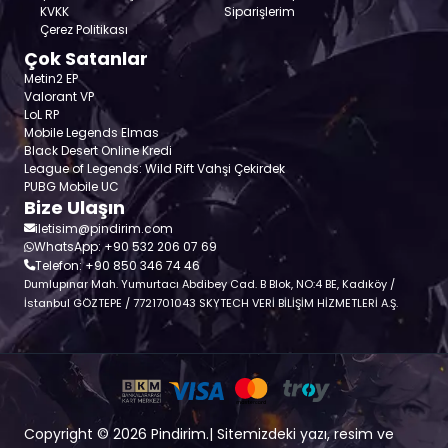
KVKK
Siparişlerim
Çerez Politikası
Çok Satanlar
Metin2 EP
Valorant VP
LoL RP
Mobile Legends Elmas
Black Desert Online Kredi
League of Legends: Wild Rift Vahşi Çekirdek
PUBG Mobile UC
Bize Ulaşın
iletisim@pindirim.com
WhatsApp: +90 532 206 07 69
Telefon: +90 850 346 74 46
Dumlupınar Mah. Yumurtacı Abdibey Cad. B Blok, NO:4 BE, Kadıköy /
İstanbul GÖZTEPE / 7721701043 SKYTECH VERİ BİLİŞİM HİZMETLERİ A.Ş.
Copyright © 2026 Pindirim.| Sitemizdeki yazı, resim ve