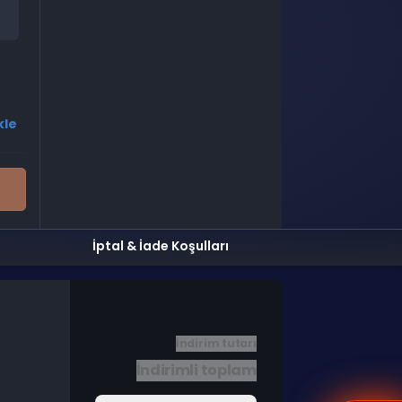
kle
İptal & İade Koşulları
İndirim tutarı
İndirimli toplam