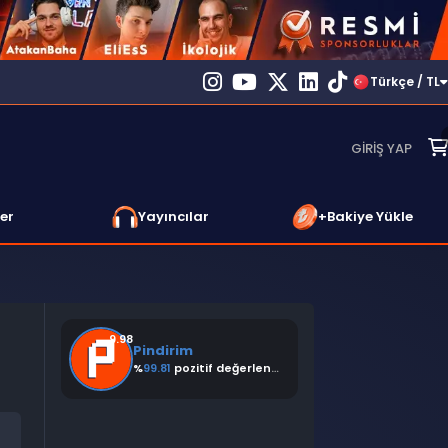
Türkçe / TL
GIRIŞ YAP
er
Yayıncılar
+Bakiye Yükle
9.98
Pindirim
%
99.81
pozitif değerlendirme