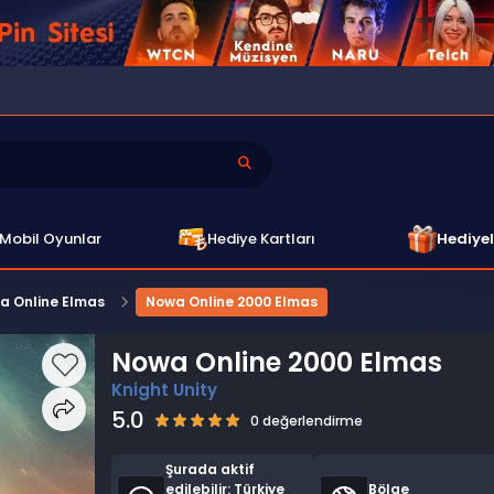
Mobil Oyunlar
Hediye Kartları
Hediyel
a Online Elmas
Nowa Online 2000 Elmas
Nowa Online 2000 Elmas
Knight Unity
5.0
0 değerlendirme
Şurada aktif
edilebilir:
Türkiye
Bölge