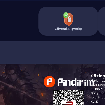
Güvenli Alışveriş!
Sözle
Hakkımız
Gizlilik Pol
Kullanıcı
Satış Söz
İptal & İa
KVKK