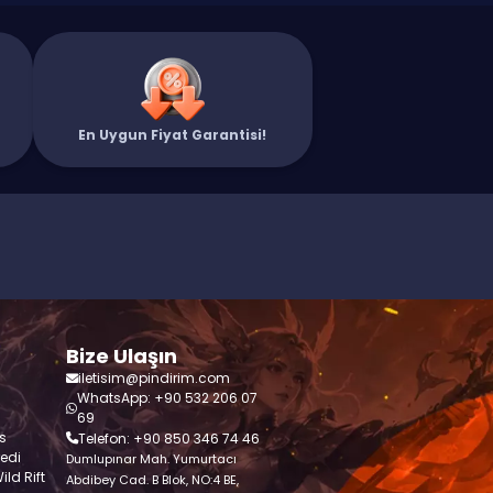
En Uygun Fiyat Garantisi!
Bize Ulaşın
iletisim@pindirim.com
WhatsApp: +90 532 206 07
69
s
Telefon: +90 850 346 74 46
redi
Dumlupınar Mah. Yumurtacı
ld Rift
Abdibey Cad. B Blok, NO:4 BE,