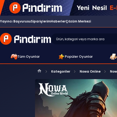
Yayıncı Başvurusu
Siparişlerim
Haberler
Çözüm Merkezi
Tüm Oyunlar
Popüler Oyunlar
Kategoriler
Nowa Online
Now