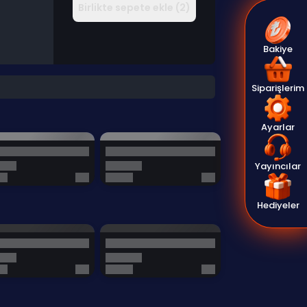
Birlikte sepete ekle (2)
Bakiye
Siparişlerim
Ayarlar
Yayıncılar
Hediyeler