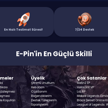
En Hızlı Teslimat Süresi!
7/24 Destek
E-Pin'in En Güçlü Skilli
şmeler
Üyelik
Çok Satanlar
da
Şifremi Unuttum
Metin2 EP
itikası
Hesabım
Valorant VP
 Sözleşmesi
Cüzdanım
LoL RP
leşmesi
Beğendiklerim
Mobile Legends Elma
de Koşulları
Destek Taleplerim
Black Desert Online K
Siparişlerim
League of Legends: Wi