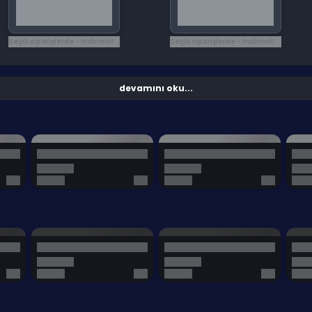
Seçili siparişlerde - İndirimli!
Seçili siparişlerde - İndirimli!
devamını oku...