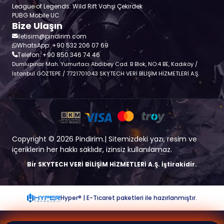
League of Legends: Wild Rift Vahşi Çekirdek
PUBG Mobile UC
Bize Ulaşın
iletisim@pindirim.com
WhatsApp: +90 532 206 07 69
Telefon: +90 850 346 74 46
Dumlupınar Mah. Yumurtacı Abdibey Cad. B Blok, NO:4 BE, Kadıköy /
İstanbul GÖZTEPE / 7721701043 SKYTECH VERİ BİLİŞİM HİZMETLERİ A.Ş.
Copyright © 2026 Pindirim.| Sitemizdeki yazı, resim ve
içeriklerin her hakkı saklıdır, izinsiz kullanılamaz.
Bir SKYTECH VERİ BİLİŞİM HİZMETLERİ A.Ş. İştirakidir.
Hyper® | E-Ticaret paketleri ile hazırlanmıştır.