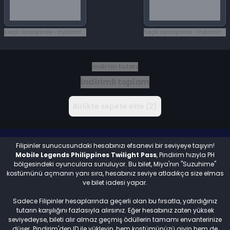
Seçili siparişlerde - İndirimli!
Seçili siparişlerde - İndirimli!
İndirim tutarı
İndirimli toplam
Birlikte sepete ekle (2)
Filipinler sunucusundaki hesabınızı efsanevi bir seviyeye taşıyın!
Mobile Legends Philippines Twilight Pass
, Pindirim hızıyla PH
bölgesindeki oyunculara sunuluyor. Bu bilet, Miya'nın "Suzuhime"
kostümünü açmanın yanı sıra, hesabınız seviye atladıkça size elmas
ve bilet iadesi yapar.
Sadece Filipinler hesaplarında geçerli olan bu fırsatla, yatırdığınız
tutarın karşılığını fazlasıyla alırsınız. Eğer hesabınız zaten yüksek
seviyedeyse, bileti alır almaz geçmiş ödüllerin tamamı envanterinize
düşer. Pindirim'den ID ile yükleyin, hem kostümünüzü giyin hem de