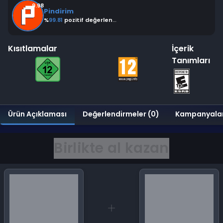
9.98
Pindirim
%
99.81
pozitif değerlendirme
Kısıtlamalar
İçerik
Tanımları
Ürün Açıklaması
Değerlendirmeler (0)
Kampanyala
Birlikte al kazan