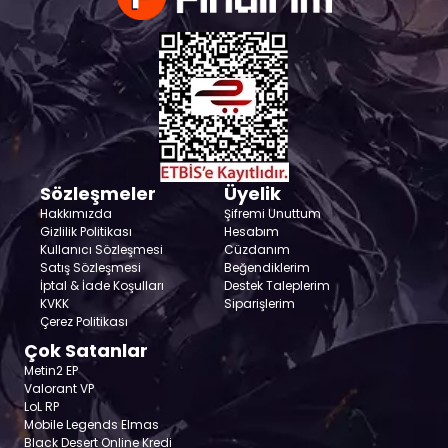
Sözleşmeler
Üyelik
Hakkımızda
Şifremi Unuttum
Gizlilik Politikası
Hesabım
Kullanıcı Sözleşmesi
Cüzdanım
Satış Sözleşmesi
Beğendiklerim
İptal & İade Koşulları
Destek Taleplerim
KVKK
Siparişlerim
Çerez Politikası
Çok Satanlar
Metin2 EP
Valorant VP
LoL RP
Mobile Legends Elmas
Black Desert Online Kredi