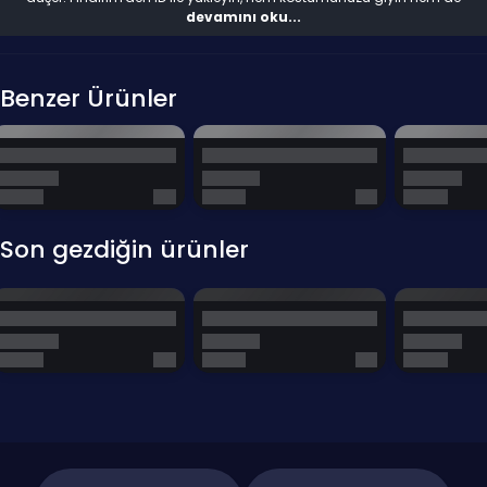
elmaslarınızı harcayın.
devamını oku...
Bu Ürünün Öne Çıkan Avantajları
Benzer Ürünler
Kalıcı Kostüm:
Suzuhime kostümünü koleksiyonunuza ekler.
Geri Ödeme:
Seviye ödülleriyle maliyetini elmas olarak geri verir.
PH Özel:
Filipinler sunucusu fiyat avantajıyla sunulur.
Sıkça Sorulan Sorular (S.S.S)
Son gezdiğin ürünler
Soru 1: Bu biletin süresi var mı?
Cevap: Hayır, Twilight Pass kalıcıdır ve tek seferlik alınır.
Soru 2: Hesabım Filipinler değilse ne olur?
Cevap: Yükleme işlemi gerçekleşmez. Lütfen sadece PH sunucusu için
satın alınız.
Soru 3: Havale yapabilir miyim?
Cevap: Evet, banka hesaplarımıza havale/EFT ile ödeme yapabilirsiniz.