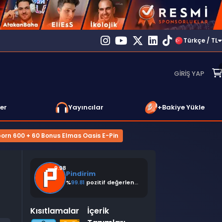
Türkçe / TL
GIRIŞ YAP
er
Yayıncılar
+Bakiye Yükle
orn 600 + 60 Bonus Elmas Oasis E-Pin
9.98
Pindirim
%
99.81
pozitif değerlendirme
Kısıtlamalar
İçerik