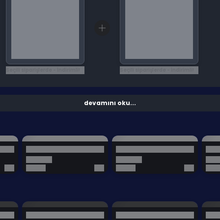
Seçili siparişlerde - İndirimli!
Seçili siparişlerde - İndirimli!
devamını oku...