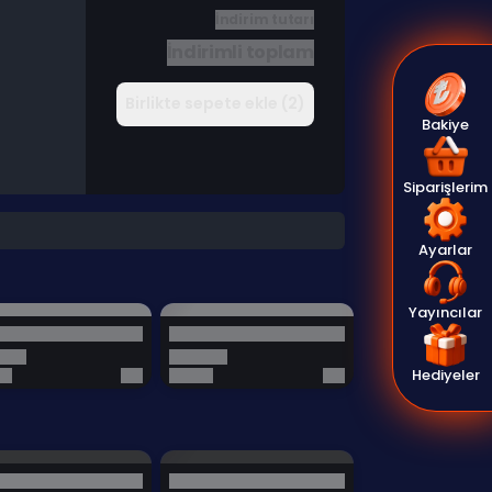
İndirim tutarı
İndirimli toplam
Birlikte sepete ekle (2)
Bakiye
Siparişlerim
Ayarlar
Yayıncılar
Hediyeler