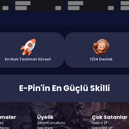
En Hızlı Teslimat Süresi!
7/24 Destek
E-Pin'in En Güçlü Skilli
şmeler
Üyelik
Çok Satanlar
da
Şifremi Unuttum
Metin2 EP
itikası
Hesabım
Valorant VP