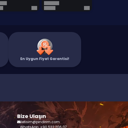
En Uygun Fiyat Garantisi!
Bize Ulaşın
iletisim@pindirim.com
WhatsApp: +90 532 206 07