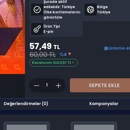
Şurada aktif
edilebilir:
Türkiye
Bölge
Ülke kısıtlamalarını
Türkiye
görüntüle
Ürün Tipi
E-pin
57,49
TL
Listeme e
60,00 TL
%4
Kazancımı Gör
2,51 TL
SEPETE EKLE
Değerlendirmeler (0)
Kampanyalar