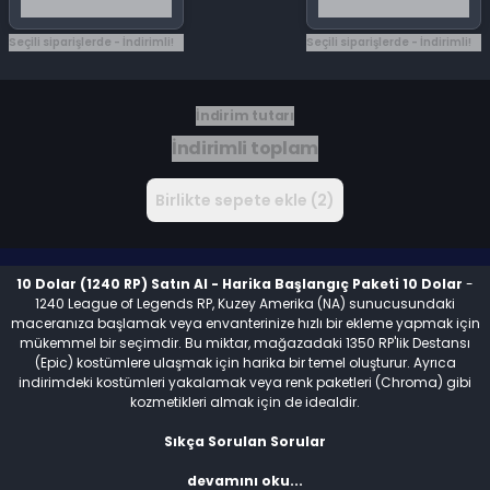
Seçili siparişlerde - İndirimli!
Seçili siparişlerde - İndirimli!
İndirim tutarı
İndirimli toplam
Birlikte sepete ekle (2)
10 Dolar (1240 RP) Satın Al - Harika Başlangıç Paketi 10 Dolar
-
1240 League of Legends RP, Kuzey Amerika (NA) sunucusundaki
maceranıza başlamak veya envanterinize hızlı bir ekleme yapmak için
mükemmel bir seçimdir. Bu miktar, mağazadaki 1350 RP'lik Destansı
(Epic) kostümlere ulaşmak için harika bir temel oluşturur. Ayrıca
indirimdeki kostümleri yakalamak veya renk paketleri (Chroma) gibi
kozmetikleri almak için de idealdir.
Sıkça Sorulan Sorular
S: Bu kod North America sunucusunda kesin çalışır mı?
devamını oku...