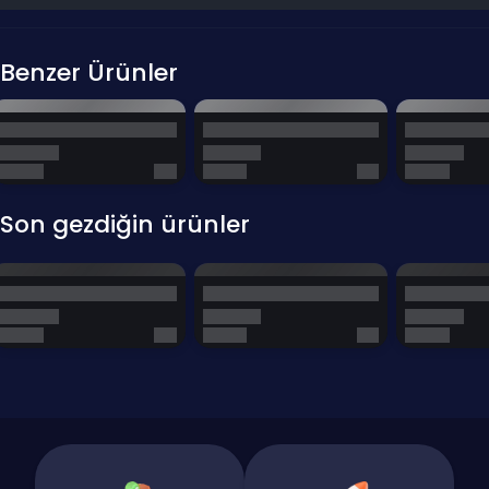
C: Evet, bu ürün yalnızca League of Legends Kuzey Amerika (NA)
sunucusunda geçerlidir ve %100 uyumluluk garantilidir. Bölge
hatası almazsınız.
Benzer Ürünler
S: 1240 RP ile 1350'lik bir kostüm alabilir miyim?
C: 1350 RP'lik bir kostüm için küçük bir miktar eksik kalır. Ancak bu
paket, indirimleri takip ederek bu kostümleri almak veya üzerine
küçük bir paket daha eklemek için mükemmel bir temeldir.
Son gezdiğin ürünler
Vadi'de tarzını konuşturacak o Destansı kostüme bir adım daha
yaklaş. 10 Dolar - 1240 RP, envanterini zenginleştirmek ve şampiyonlarını
özelleştirmek için sana harika bir başlangıç gücü verir.
Destansı Kostümler İçin Temel:
1350 RP'lik kostümler için
harika bir başlangıç noktasıdır.
Ekonomik Başlangıç:
NA sunucusuna en düşük bütçeyle RP
yüklemenin en kolay yoludur.
Anında NA Aktivasyonu:
Kodun anında elinde olur ve Amerika
hesabında hemen aktifleşir.