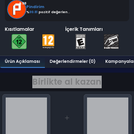
9.98
Pindirim
%
99.81
pozitif değerlendirme
Kısıtlamalar
İçerik Tanımları
Ürün Açıklaması
Değerlendirmeler (0)
Kampanyala
Birlikte al kazan