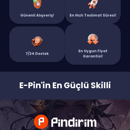
NA'deki macerana hızlı bir başlangıç yapmak için 10 Dolar - 1240 LoL RP
Güvenli Alışveriş!
En Hızlı Teslimat Süresi!
satın al!
En Uygun Fiyat
7/24 Destek
Garantisi!
E-Pin'in En Güçlü Skilli