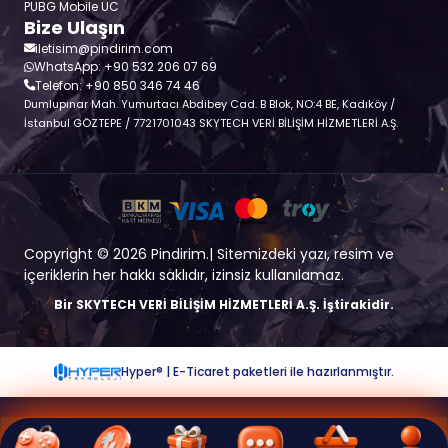
PUBG Mobile UC
Bize Ulaşın
iletisim@pindirim.com
WhatsApp: +90 532 206 07 69
Telefon: +90 850 346 74 46
Dumlupınar Mah. Yumurtacı Abdibey Cad. B Blok, NO:4 BE, Kadıköy /
İstanbul GÖZTEPE / 7721701043 SKYTECH VERİ BİLİŞİM HİZMETLERİ A.Ş.
Copyright © 2026 Pindirim.| Sitemizdeki yazı, resim ve
içeriklerin her hakkı saklıdır, izinsiz kullanılamaz.
Bir SKYTECH VERİ BİLİŞİM HİZMETLERİ A.Ş. İştirakidir.
Hyper® | E-Ticaret paketleri ile hazırlanmıştır.