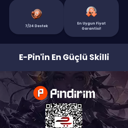
Bunların yanı sıra Steam Cüzdan Kodu, Google Play ve App Store
hediye kartları, Mobile Legends Elmas ve daha yüzlerce farklı
platform için dijital kodları kategorilerimiz arasında bulabilirsiniz.
En Uygun Fiyat
Tüm ürünlerimizde 7/24 canlı destek ve güvenli ödeme altyapısı
7/24 Destek
Garantisi!
standarttır. Hemen kategorilerimizi keşfedin ve aradığınız ürüne
saniyeler içinde sahip olun!`
E-Pin'in En Güçlü Skilli