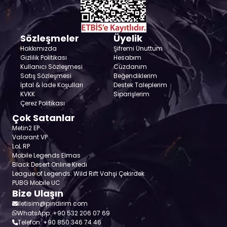
Sözleşmeler
Üyelik
Hakkımızda
Şifremi Unuttum
Gizlilik Politikası
Hesabım
Kullanıcı Sözleşmesi
Cüzdanım
Satış Sözleşmesi
Beğendiklerim
İptal & İade Koşulları
Destek Taleplerim
KVKK
Siparişlerim
Çerez Politikası
Çok Satanlar
Metin2 EP
Valorant VP
LoL RP
Mobile Legends Elmas
Black Desert Online Kredi
League of Legends: Wild Rift Vahşi Çekirdek
PUBG Mobile UC
Bize Ulaşın
iletisim@pindirim.com
WhatsApp: +90 532 206 07 69
Telefon: +90 850 346 74 46