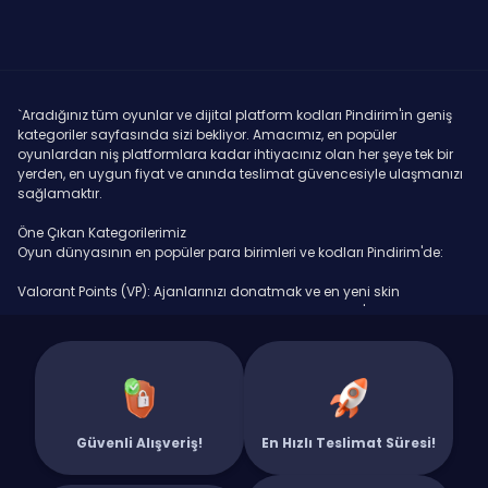
`Aradığınız tüm oyunlar ve dijital platform kodları Pindirim'in geniş
kategoriler sayfasında sizi bekliyor. Amacımız, en popüler
oyunlardan niş platformlara kadar ihtiyacınız olan her şeye tek bir
yerden, en uygun fiyat ve anında teslimat güvencesiyle ulaşmanızı
sağlamaktır.
Öne Çıkan Kategorilerimiz
Oyun dünyasının en popüler para birimleri ve kodları Pindirim'de:
Valorant Points (VP): Ajanlarınızı donatmak ve en yeni skin
koleksiyonlarına sahip olmak için ihtiyacınız olan VP'ler burada.
PUBG Mobile UC: Royale Pass'i fullemek ve özel sandıkları açmak için
en uygun fiyatlı UC paketlerini anında satın alın.
League of Legends RP (Riot Points): Şampiyon ve kostüm
koleksiyonunuzu Pindirim'den alacağınız RP'lerle genişletin.
Güvenli Alışveriş!
En Hızlı Teslimat Süresi!
Knight Online: Gold Bar (GB), Premium ve Cash ihtiyaçlarınız için en
güvenilir adres.