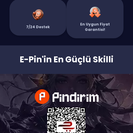
Bunların yanı sıra Steam Cüzdan Kodu, Google Play ve App Store
hediye kartları, Mobile Legends Elmas ve daha yüzlerce farklı
platform için dijital kodları kategorilerimiz arasında bulabilirsiniz.
En Uygun Fiyat
Tüm ürünlerimizde 7/24 canlı destek ve güvenli ödeme altyapısı
7/24 Destek
Garantisi!
standarttır. Hemen kategorilerimizi keşfedin ve aradığınız ürüne
saniyeler içinde sahip olun!`
E-Pin'in En Güçlü Skilli