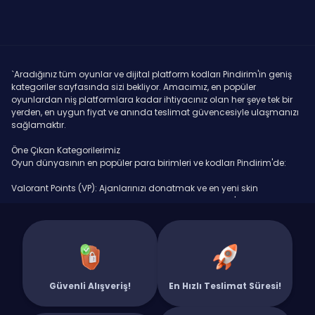
`Aradığınız tüm oyunlar ve dijital platform kodları Pindirim'in geniş
kategoriler sayfasında sizi bekliyor. Amacımız, en popüler
oyunlardan niş platformlara kadar ihtiyacınız olan her şeye tek bir
yerden, en uygun fiyat ve anında teslimat güvencesiyle ulaşmanızı
sağlamaktır.
Öne Çıkan Kategorilerimiz
Oyun dünyasının en popüler para birimleri ve kodları Pindirim'de:
Valorant Points (VP): Ajanlarınızı donatmak ve en yeni skin
koleksiyonlarına sahip olmak için ihtiyacınız olan VP'ler burada.
PUBG Mobile UC: Royale Pass'i fullemek ve özel sandıkları açmak için
en uygun fiyatlı UC paketlerini anında satın alın.
League of Legends RP (Riot Points): Şampiyon ve kostüm
koleksiyonunuzu Pindirim'den alacağınız RP'lerle genişletin.
Güvenli Alışveriş!
En Hızlı Teslimat Süresi!
Knight Online: Gold Bar (GB), Premium ve Cash ihtiyaçlarınız için en
güvenilir adres.