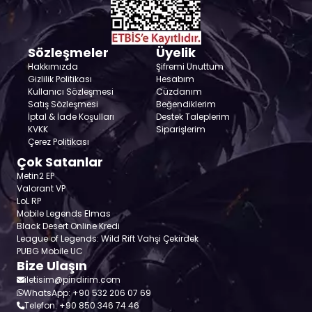
Sözleşmeler
Üyelik
Hakkımızda
Şifremi Unuttum
Gizlilik Politikası
Hesabım
Kullanıcı Sözleşmesi
Cüzdanım
Satış Sözleşmesi
Beğendiklerim
İptal & İade Koşulları
Destek Taleplerim
KVKK
Siparişlerim
Çerez Politikası
Çok Satanlar
Metin2 EP
Valorant VP
LoL RP
Mobile Legends Elmas
Black Desert Online Kredi
League of Legends: Wild Rift Vahşi Çekirdek
PUBG Mobile UC
Bize Ulaşın
iletisim@pindirim.com
WhatsApp: +90 532 206 07 69
Telefon: +90 850 346 74 46