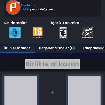
9.98
Pindirim
%
99.81
pozitif değerlendirme
Kısıtlamalar
İçerik Tanımları
Ürün Açıklaması
Değerlendirmeler (0)
Kampanyala
Birlikte al kazan