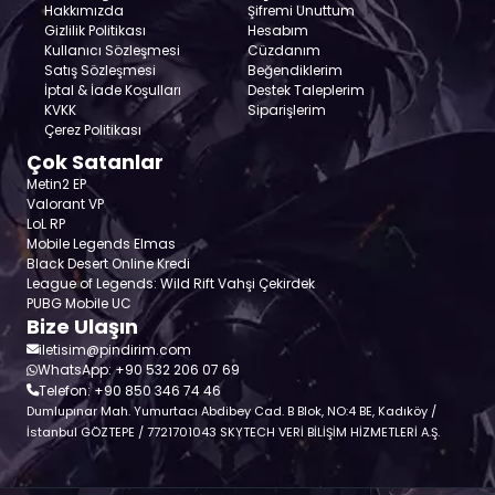
Hakkımızda
Şifremi Unuttum
Gizlilik Politikası
Hesabım
Kullanıcı Sözleşmesi
Cüzdanım
Satış Sözleşmesi
Beğendiklerim
İptal & İade Koşulları
Destek Taleplerim
KVKK
Siparişlerim
Çerez Politikası
Çok Satanlar
Metin2 EP
Valorant VP
LoL RP
Mobile Legends Elmas
Black Desert Online Kredi
League of Legends: Wild Rift Vahşi Çekirdek
PUBG Mobile UC
Bize Ulaşın
iletisim@pindirim.com
WhatsApp: +90 532 206 07 69
Telefon: +90 850 346 74 46
Dumlupınar Mah. Yumurtacı Abdibey Cad. B Blok, NO:4 BE, Kadıköy /
İstanbul GÖZTEPE / 7721701043 SKYTECH VERİ BİLİŞİM HİZMETLERİ A.Ş.