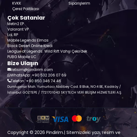
KVKK
Siparişlerim
Çerez Politikası
Çok Satanlar
Metin2 EP
Valorant VP
LoL RP
Mobile Legends Elmas
Black Desert Online Kredi
League of Legends: Wild Rift Vahşi Çekirdek
PUBG Mobile UC
Bize Ulaşın
iletisim@pindirim.com
WhatsApp: +90 532 206 07 69
Telefon: +90 850 346 74 46
Dumlupınar Mah. Yumurtacı Abdibey Cad. B Blok, NO:4 BE, Kadıköy /
İstanbul GÖZTEPE / 7721701043 SKYTECH VERİ BİLİŞİM HİZMETLERİ A.Ş.
Copyright © 2026 Pindirim.| Sitemizdeki yazı, resim ve