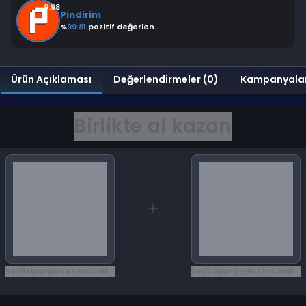
9.98
Pindirim
%
99.81
pozitif değerlendirme
Ürün Açıklaması
Değerlendirmeler (0)
Kampanyala
Birlikte al kazan
Seçili siparişlerde - İndirimli!
Seçili siparişlerde - İndirimli!