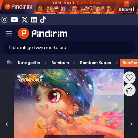
Kategoriler
Bombom
Bombom Kupon
BomBom