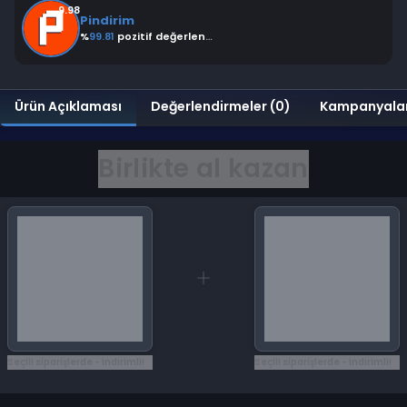
9.98
Pindirim
%
99.81
pozitif değerlendirme
Ürün Açıklaması
Değerlendirmeler (0)
Kampanyala
Birlikte al kazan
Seçili siparişlerde - İndirimli!
Seçili siparişlerde - İndirimli!