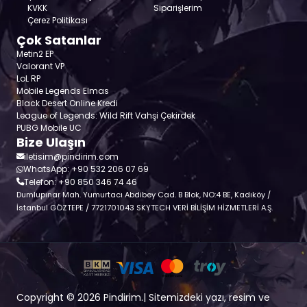
KVKK
Siparişlerim
Çerez Politikası
Çok Satanlar
Metin2 EP
Valorant VP
LoL RP
Mobile Legends Elmas
Black Desert Online Kredi
League of Legends: Wild Rift Vahşi Çekirdek
PUBG Mobile UC
Bize Ulaşın
iletisim@pindirim.com
WhatsApp: +90 532 206 07 69
Telefon: +90 850 346 74 46
Dumlupınar Mah. Yumurtacı Abdibey Cad. B Blok, NO:4 BE, Kadıköy /
İstanbul GÖZTEPE / 7721701043 SKYTECH VERİ BİLİŞİM HİZMETLERİ A.Ş.
Copyright © 2026 Pindirim.| Sitemizdeki yazı, resim ve