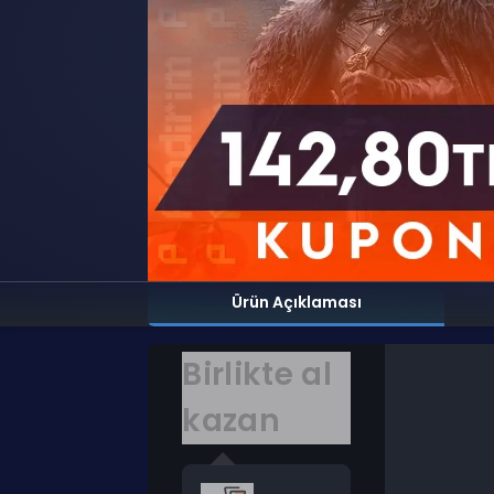
Ürün Açıklaması
Birlikte al
kazan