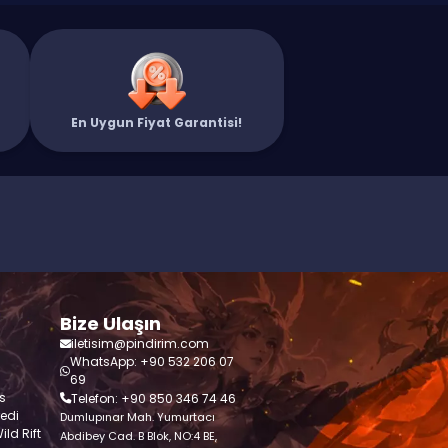
En Uygun Fiyat Garantisi!
Bize Ulaşın
iletisim@pindirim.com
WhatsApp: +90 532 206 07
69
s
Telefon: +90 850 346 74 46
redi
Dumlupınar Mah. Yumurtacı
ld Rift
Abdibey Cad. B Blok, NO:4 BE,