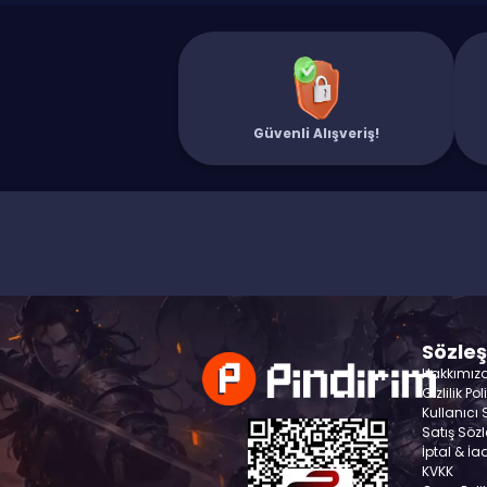
Güvenli Alışveriş!
Sözle
Hakkımız
Gizlilik Pol
Kullanıcı
Satış Söz
İptal & İa
KVKK