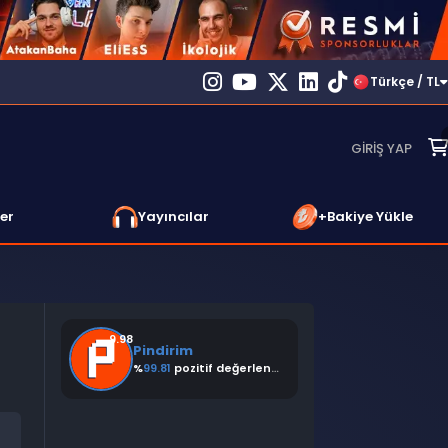
Türkçe / TL
GIRIŞ YAP
er
Yayıncılar
+Bakiye Yükle
9.98
Pindirim
%
99.81
pozitif değerlendirme