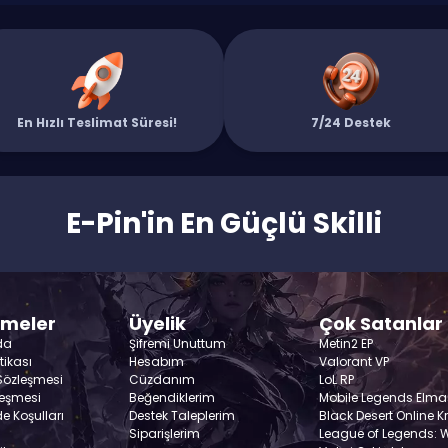
En Hızlı Teslimat Süresi!
7/24 Destek
E-Pin'in En Güçlü Skilli
şmeler
Üyelik
Çok Satanlar
da
Şifremi Unuttum
Metin2 EP
itikası
Hesabım
Valorant VP
 Sözleşmesi
Cüzdanım
LoL RP
leşmesi
Beğendiklerim
Mobile Legends Elma
de Koşulları
Destek Taleplerim
Black Desert Online K
Siparişlerim
League of Legends: Wi