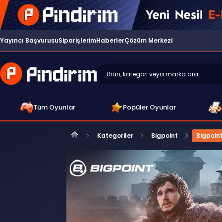
Yayıncı Başvurusu
Siparişlerim
Haberler
Çözüm Merkezi
Tüm Oyunlar
Popüler Oyunlar
Kategoriler
Bigpoint
Bigpoin