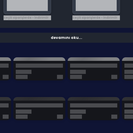
Seçili siparişlerde - İndirimli!
Seçili siparişlerde - İndirimli!
devamını oku...