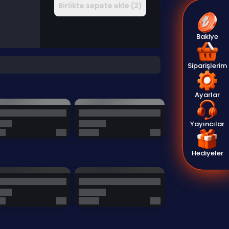
Birlikte sepete ekle (2)
Bakiye
Siparişlerim
Ayarlar
Yayıncılar
Hediyeler