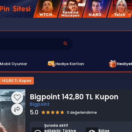
Mobil Oyunlar
Hediye Kartları
Hediyel
t 142,80 TL Kupon
Bigpoint 142,80 TL Kupon
Bigpoint
5.0
0 değerlendirme
Şurada aktif
edilebilir:
Türkiye
Bölge