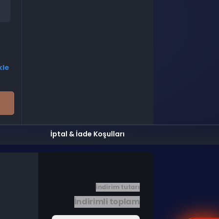
kle
İptal & İade Koşulları
İndirim tutarı
İndirimli toplam