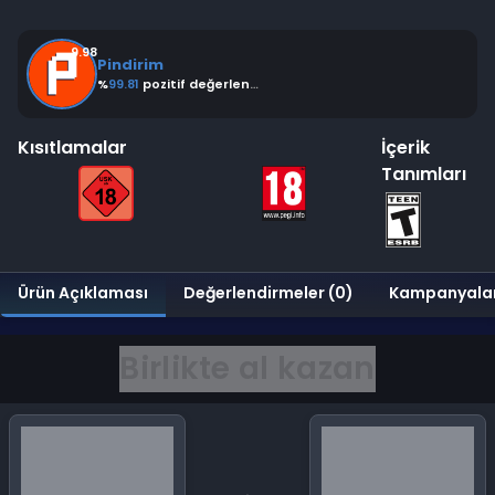
9.98
Pindirim
%
99.81
pozitif değerlendirme
Kısıtlamalar
İçerik
Tanımları
Ürün Açıklaması
Değerlendirmeler (0)
Kampanyala
Birlikte al kazan