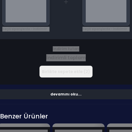
Seçili siparişlerde - İndirimli!
Seçili siparişlerde - İndirimli!
İndirim tutarı
İndirimli toplam
Birlikte sepete ekle (2)
devamını oku...
Benzer Ürünler