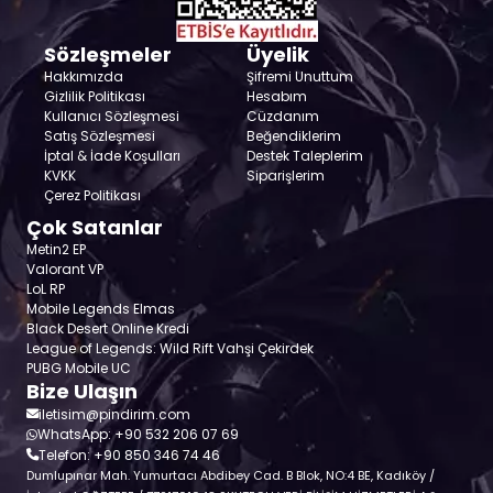
Sözleşmeler
Üyelik
Hakkımızda
Şifremi Unuttum
Gizlilik Politikası
Hesabım
Kullanıcı Sözleşmesi
Cüzdanım
Satış Sözleşmesi
Beğendiklerim
İptal & İade Koşulları
Destek Taleplerim
KVKK
Siparişlerim
Çerez Politikası
Çok Satanlar
Metin2 EP
Valorant VP
LoL RP
Mobile Legends Elmas
Black Desert Online Kredi
League of Legends: Wild Rift Vahşi Çekirdek
PUBG Mobile UC
Bize Ulaşın
iletisim@pindirim.com
WhatsApp: +90 532 206 07 69
Telefon: +90 850 346 74 46
Dumlupınar Mah. Yumurtacı Abdibey Cad. B Blok, NO:4 BE, Kadıköy /