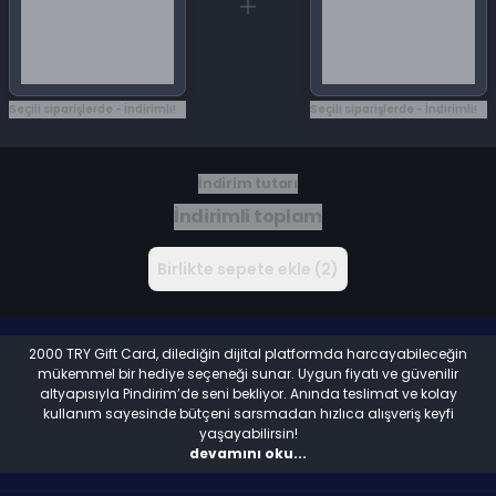
Seçili siparişlerde - İndirimli!
Seçili siparişlerde - İndirimli!
İndirim tutarı
İndirimli toplam
Birlikte sepete ekle (2)
2000 TRY Gift Card, dilediğin dijital platformda harcayabileceğin
mükemmel bir hediye seçeneği sunar. Uygun fiyatı ve güvenilir
altyapısıyla Pindirim’de seni bekliyor. Anında teslimat ve kolay
kullanım sayesinde bütçeni sarsmadan hızlıca alışveriş keyfi
yaşayabilirsin!
devamını oku...