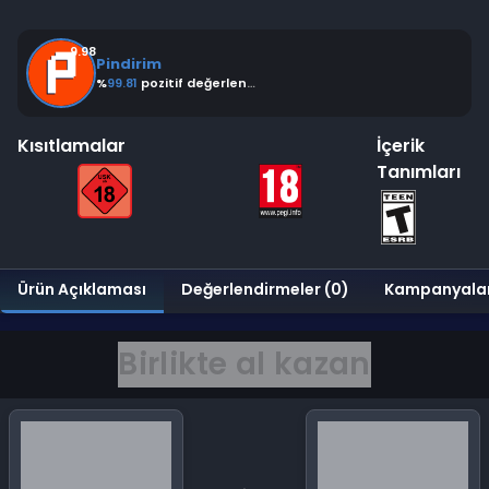
9.98
Pindirim
%
99.81
pozitif değerlendirme
Kısıtlamalar
İçerik
Tanımları
Ürün Açıklaması
Değerlendirmeler (0)
Kampanyala
Birlikte al kazan