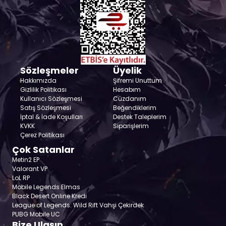
Sözleşmeler
Üyelik
Hakkımızda
Şifremi Unuttum
Gizlilik Politikası
Hesabım
Kullanıcı Sözleşmesi
Cüzdanım
Satış Sözleşmesi
Beğendiklerim
İptal & İade Koşulları
Destek Taleplerim
KVKK
Siparişlerim
Çerez Politikası
Çok Satanlar
Metin2 EP
Valorant VP
LoL RP
Mobile Legends Elmas
Black Desert Online Kredi
League of Legends: Wild Rift Vahşi Çekirdek
PUBG Mobile UC
Bize Ulaşın