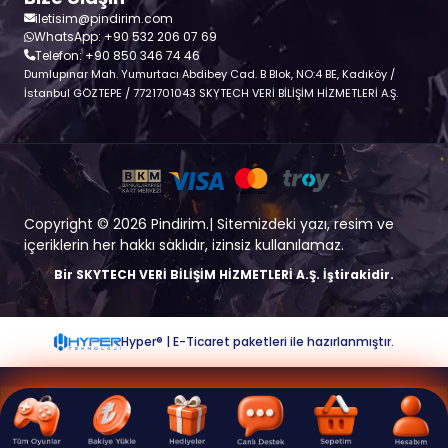
iletisim@pindirim.com
WhatsApp: +90 532 206 07 69
Telefon: +90 850 346 74 46
Dumlupınar Mah. Yumurtacı Abdibey Cad. B Blok, NO:4 BE, Kadıköy /
İstanbul GÖZTEPE / 7721701043 SKYTECH VERİ BİLİŞİM HİZMETLERİ A.Ş.
Copyright © 2026 Pindirim.| Sitemizdeki yazı, resim ve
içeriklerin her hakkı saklıdır, izinsiz kullanılamaz.
Bir SKYTECH VERİ BİLİŞİM HİZMETLERİ A.Ş. İştirakidir.
Hyper® | E-Ticaret paketleri ile hazırlanmıştır.
TL
SEPETE EKLE
2.000,00