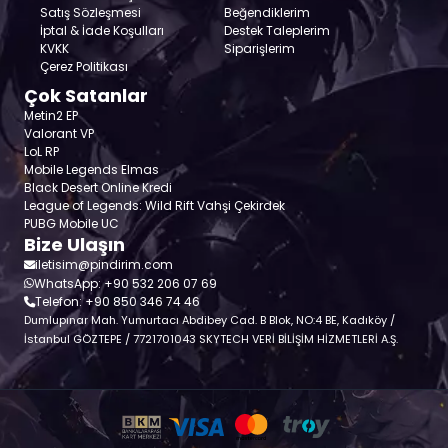
Satış Sözleşmesi
Beğendiklerim
İptal & İade Koşulları
Destek Taleplerim
KVKK
Siparişlerim
Çerez Politikası
Çok Satanlar
Metin2 EP
Valorant VP
LoL RP
Mobile Legends Elmas
Black Desert Online Kredi
League of Legends: Wild Rift Vahşi Çekirdek
PUBG Mobile UC
Bize Ulaşın
iletisim@pindirim.com
WhatsApp: +90 532 206 07 69
Telefon: +90 850 346 74 46
Dumlupınar Mah. Yumurtacı Abdibey Cad. B Blok, NO:4 BE, Kadıköy /
İstanbul GÖZTEPE / 7721701043 SKYTECH VERİ BİLİŞİM HİZMETLERİ A.Ş.