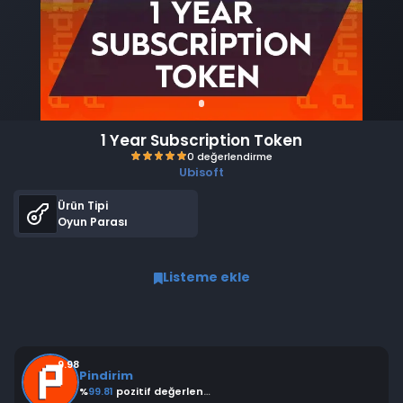
1 Year Subscription Token
Ubisoft
Ürün Tipi
Oyun Parası
Listeme ekle
0 değerlendirme
9.98
Pindirim
%
99.81
pozitif değerlendirme