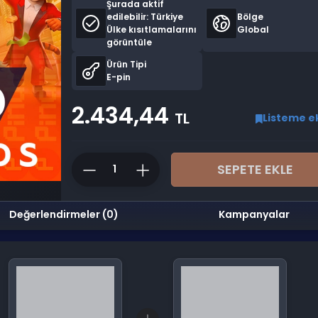
Şurada aktif
edilebilir:
Türkiye
Bölge
Ülke kısıtlamalarını
Global
görüntüle
Ürün Tipi
E-pin
2.434,44
TL
Listeme e
SEPETE EKLE
Değerlendirmeler (0)
Kampanyalar