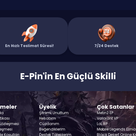
En Hızlı Teslimat Süresi!
7/24 Destek
E-Pin'in En Güçlü Skilli
şmeler
Üyelik
Çok Satanlar
da
Şifremi Unuttum
Metin2 EP
itikası
Hesabım
Valorant VP
 Sözleşmesi
Cüzdanım
LoL RP
leşmesi
Beğendiklerim
Mobile Legends Elma
de Koşulları
Destek Taleplerim
Black Desert Online K