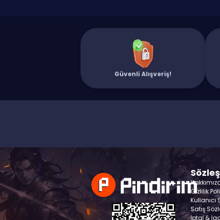
Güvenli Alışveriş!
Sözle
Hakkımız
Gizlilik Pol
Kullanıcı
Satış Söz
İptal & İa