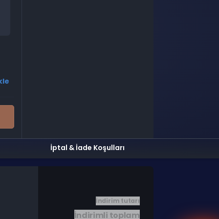
kle
İptal & İade Koşulları
İndirim tutarı
İndirimli toplam