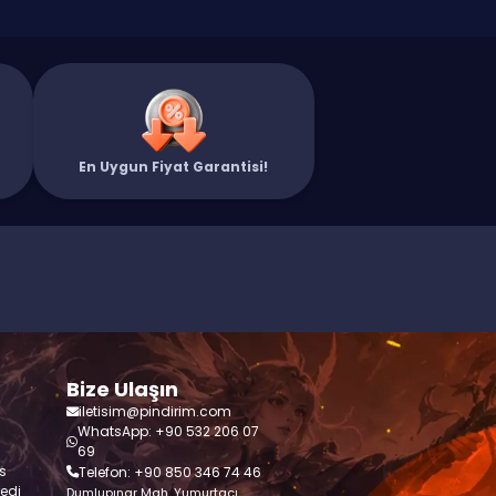
En Uygun Fiyat Garantisi!
Bize Ulaşın
iletisim@pindirim.com
WhatsApp: +90 532 206 07
69
s
Telefon: +90 850 346 74 46
redi
Dumlupınar Mah. Yumurtacı