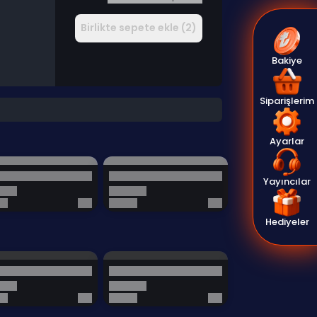
Birlikte sepete ekle (2)
Bakiye
Siparişlerim
Ayarlar
Yayıncılar
Hediyeler