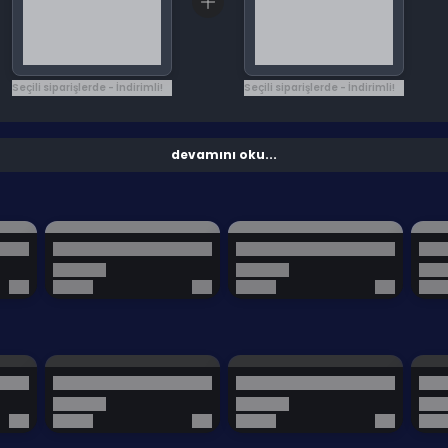
Seçili siparişlerde - İndirimli!
Seçili siparişlerde - İndirimli!
devamını oku...