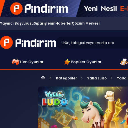
Yayıncı Başvurusu
Siparişlerim
Haberler
Çözüm Merkezi
Tüm Oyunlar
Popüler Oyunlar
Kategoriler
Yalla Ludo
Yalla