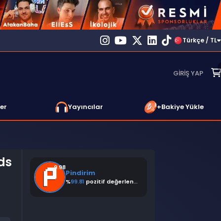
Türkçe / TL
GIRIŞ YAP
er
Yayıncılar
+Bakiye Yükle
ds
9.98
Pindirim
%
99.81
pozitif değerlendirme