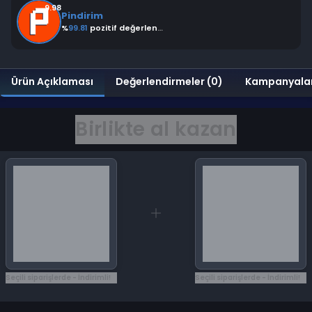
9.98
Pindirim
%
99.81
pozitif değerlendirme
Ürün Açıklaması
Değerlendirmeler (0)
Kampanyala
Birlikte al kazan
Seçili siparişlerde - İndirimli!
Seçili siparişlerde - İndirimli!