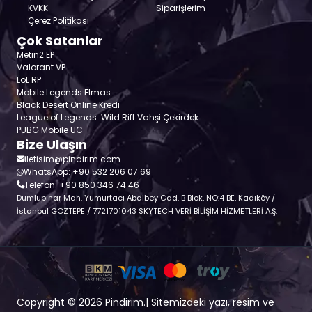
KVKK
Siparişlerim
Çerez Politikası
Çok Satanlar
Metin2 EP
Valorant VP
LoL RP
Mobile Legends Elmas
Black Desert Online Kredi
League of Legends: Wild Rift Vahşi Çekirdek
PUBG Mobile UC
Bize Ulaşın
iletisim@pindirim.com
WhatsApp: +90 532 206 07 69
Telefon: +90 850 346 74 46
Dumlupınar Mah. Yumurtacı Abdibey Cad. B Blok, NO:4 BE, Kadıköy /
İstanbul GÖZTEPE / 7721701043 SKYTECH VERİ BİLİŞİM HİZMETLERİ A.Ş.
Copyright © 2026 Pindirim.| Sitemizdeki yazı, resim ve