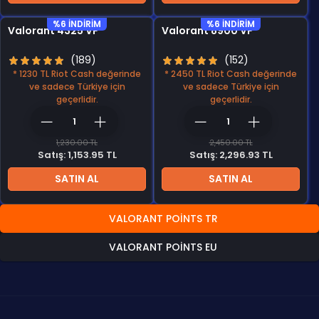
%6 INDIRIM
%6 INDIRIM
Valorant 4325 VP
Valorant 8900 VP
(189)
(152)
* 1230 TL Riot Cash değerinde
* 2450 TL Riot Cash değerinde
ve sadece Türkiye için
ve sadece Türkiye için
geçerlidir.
geçerlidir.
1,230.00 TL
2,450.00 TL
Satış: 1,153.95 TL
Satış: 2,296.93 TL
SATIN AL
SATIN AL
VALORANT POINTS TR
VALORANT POINTS EU