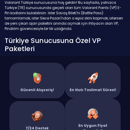
Valorant Türkiye sunucusuna hoş geldin! Bu sayfada, yalnızca
Türkiye (TR) sunucusunda geçerli olan tüm Valorant Points (VP) E-
Pin kodlarını bulabilirsin. İster Savaş Bileti'ni (Battle Pass)
tamamlamak, ister Gece Pazarı'ndan o eşsiz skini kapmak, istersen
de yeni çıkan ajan paketini anında açmak için ihtiyacın olan VP,
Pindirim güvencesiyle bir tık uzağında.
Türkiye Sunucusuna Özel VP
Paketleri
Pindirim olarak, küçük bir takviyeden büyük koleksiyon paketlerine
kadar her ihtiyaca yönelik VP seçenekleri sunuyoruz. Aşağıda
listelenen 375 VP, 825 VP, 1700 VP, 2925 VP, 4325 VP ve 8900 VP gibi
tüm ürünlerimiz, Riot Games Türkiye tarafından yetkilendirilmiş olup,
kodunuzu aktifleştirdiğiniz an hesabınıza yansır.
Güvenli Alışveriş!
En Hızlı Teslimat Süresi!
Neden Pindirim'i Tercih Etmelisin?
TR Sunucusuna Özel Kodlar: Sattığımız tüm VP kodları,
doğrudan Türkiye sunucusunda çalışacak şekilde garantilidir.
Yanlış bölge kodu alma riskin olmaz.
En Uygun Fiyat
7/24 Destek