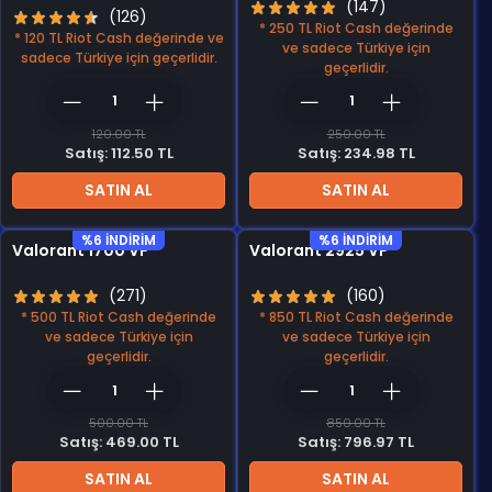
(147)
(126)
* 250 TL Riot Cash değerinde
* 120 TL Riot Cash değerinde ve
ve sadece Türkiye için
sadece Türkiye için geçerlidir.
geçerlidir.
120.00 TL
250.00 TL
Satış: 112.50 TL
Satış: 234.98 TL
SATIN AL
SATIN AL
%6 INDIRIM
%6 INDIRIM
Valorant 1700 VP
Valorant 2925 VP
(271)
(160)
* 500 TL Riot Cash değerinde
* 850 TL Riot Cash değerinde
ve sadece Türkiye için
ve sadece Türkiye için
geçerlidir.
geçerlidir.
500.00 TL
850.00 TL
Satış: 469.00 TL
Satış: 796.97 TL
SATIN AL
SATIN AL