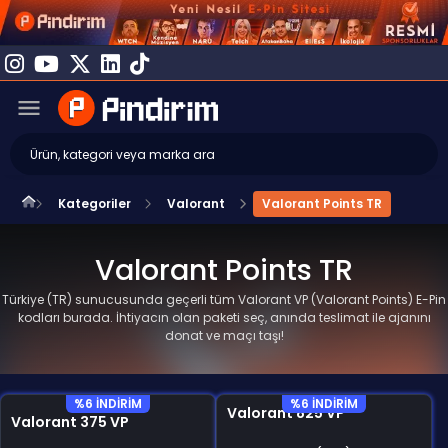
Kategoriler
Valorant
Valorant Points TR
Valorant Points TR
Türkiye (TR) sunucusunda geçerli tüm Valorant VP (Valorant Points) E-Pin
kodları burada. İhtiyacın olan paketi seç, anında teslimat ile ajanını
donat ve maçı taşı!
%6 INDIRIM
%6 INDIRIM
Valorant 825 VP
Valorant 375 VP