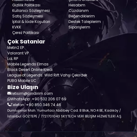
Gizlilik Politikası
Hesabım
Kullanıcı Sözleşmesi
Cüzdanım
Satış Sözleşmesi
Beğendiklerim
İptal & İade Koşulları
Destek Taleplerim
KVKK
Siparişlerim
Çerez Politikası
Çok Satanlar
Metin2 EP
Valorant VP
LoL RP
Mobile Legends Elmas
Black Desert Online Kredi
League of Legends: Wild Rift Vahşi Çekirdek
PUBG Mobile UC
Bize Ulaşın
iletisim@pindirim.com
WhatsApp: +90 532 206 07 69
Telefon: +90 850 346 74 46
Dumlupınar Mah. Yumurtacı Abdibey Cad. B Blok, NO:4 BE, Kadıköy /
İstanbul GÖZTEPE / 7721701043 SKYTECH VERİ BİLİŞİM HİZMETLERİ A.Ş.