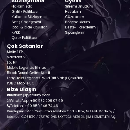
Sözleşmeler
Üyelik
Soru 3: Mobil ödeme var mı?
Hakkımızda
Şifremi Unuttum
Cevap: Hayır, ödemelerinizi Kredi Kartı veya Havale/EFT ile
Gizlilik Politikası
Hesabım
yapabilirsiniz.
Kullanıcı Sözleşmesi
Cüzdanım
Satış Sözleşmesi
Beğendiklerim
İptal & İade Koşulları
Destek Taleplerim
KVKK
Siparişlerim
Çerez Politikası
Çok Satanlar
Metin2 EP
Valorant VP
LoL RP
Mobile Legends Elmas
Black Desert Online Kredi
League of Legends: Wild Rift Vahşi Çekirdek
PUBG Mobile UC
Bize Ulaşın
iletisim@pindirim.com
WhatsApp: +90 532 206 07 69
Telefon: +90 850 346 74 46
Dumlupınar Mah. Yumurtacı Abdibey Cad. B Blok, NO:4 BE, Kadıköy /
İstanbul GÖZTEPE / 7721701043 SKYTECH VERİ BİLİŞİM HİZMETLERİ A.Ş.