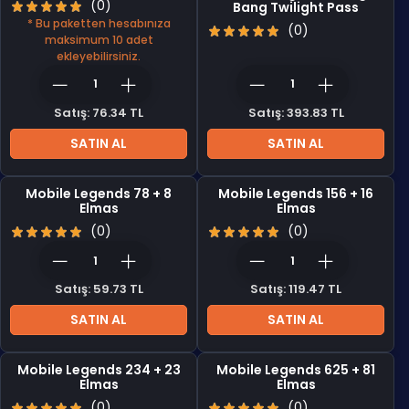
(0)
Bang Twilight Pass
* Bu paketten hesabınıza
(0)
maksimum 10 adet
ekleyebilirsiniz.
Satış: 76.34 TL
Satış: 393.83 TL
SATIN AL
SATIN AL
Mobile Legends 78 + 8
Mobile Legends 156 + 16
Elmas
Elmas
(0)
(0)
Satış: 59.73 TL
Satış: 119.47 TL
SATIN AL
SATIN AL
Mobile Legends 234 + 23
Mobile Legends 625 + 81
Elmas
Elmas
(0)
(0)