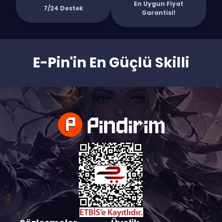
yeterlidir; sistemimiz bölgeyi doğrular ve elmasları saniyeler içinde
En Uygun Fiyat
7/24 Destek
hesabınıza tanımlar.
Garantisi!
Bu Kategorinin Öne Çıkan
Özellikleri
E-Pin'in En Güçlü Skilli
BR Server Özel:
Sadece Brezilya sunucusundaki hesaplarda
geçerlidir.
Benzersiz Paketler:
78, 234 gibi farklı miktar seçenekleri.
Güvenli Ödeme:
3D Secure ile Kredi Kartı ve Havale imkanı.
Sıkça Sorulan Sorular (S.S.S)
Soru 1: Bu elmasları Türkiye sunucusundaki hesabıma
alabilir miyim?
Cevap: Hayır, bu paketler sadece Brezilya (BR) sunucusunda kayıtlı
hesaplara yüklenebilir.
Soru 2: Bonus elmaslar ne zaman gelir?
Cevap: Satın alma işleminiz onaylandığı anda ana paket ve
bonuslar hesabınıza tek seferde yansır.