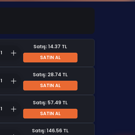
Satış: 14.37 TL
SATIN AL
Satış: 28.74 TL
SATIN AL
Satış: 57.49 TL
SATIN AL
Satış: 146.56 TL