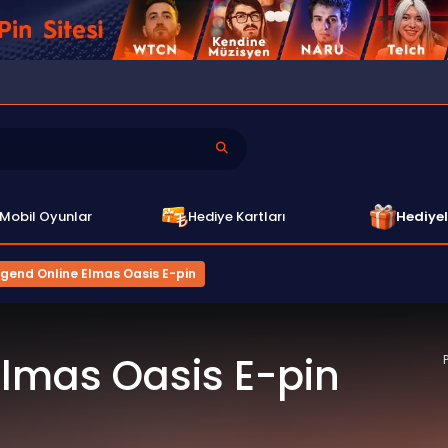
Mobil Oyunlar
Hediye Kartları
Hediyel
gend Online Elmas Oasis E-pin
Elmas Oasis E-pin