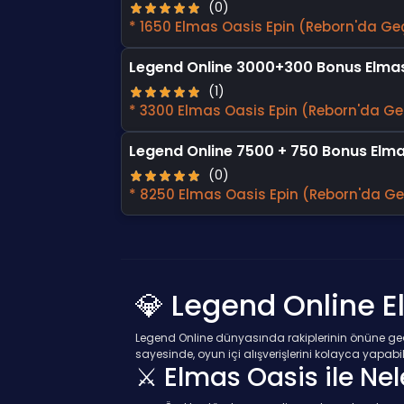
(0)
* 1650 Elmas Oasis Epin (Reborn'da G
Legend Online 3000+300
(1)
* 3300 Elmas Oasis Epin (Reborn'da G
Legend Online 7500 + 750 Bonus Elma
(0)
* 8250 Elmas Oasis Epin (Reborn'da G
💎 Legend Online E
Legend Online dünyasında rakiplerinin önüne geç
sayesinde, oyun içi alışverişlerini kolayca yapabilir
⚔️ Elmas Oasis ile Nel