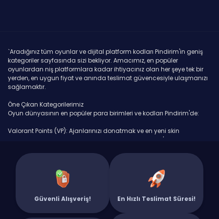
`Aradığınız tüm oyunlar ve dijital platform kodları Pindirim'in geniş
kategoriler sayfasında sizi bekliyor. Amacımız, en popüler
oyunlardan niş platformlara kadar ihtiyacınız olan her şeye tek bir
yerden, en uygun fiyat ve anında teslimat güvencesiyle ulaşmanızı
sağlamaktır.
Öne Çıkan Kategorilerimiz
Oyun dünyasının en popüler para birimleri ve kodları Pindirim'de:
Valorant Points (VP): Ajanlarınızı donatmak ve en yeni skin
koleksiyonlarına sahip olmak için ihtiyacınız olan VP'ler burada.
PUBG Mobile UC: Royale Pass'i fullemek ve özel sandıkları açmak için
en uygun fiyatlı UC paketlerini anında satın alın.
League of Legends RP (Riot Points): Şampiyon ve kostüm
koleksiyonunuzu Pindirim'den alacağınız RP'lerle genişletin.
Güvenli Alışveriş!
En Hızlı Teslimat Süresi!
Knight Online: Gold Bar (GB), Premium ve Cash ihtiyaçlarınız için en
güvenilir adres.