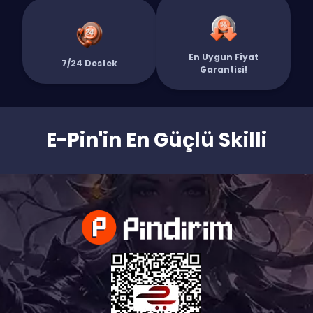
Bunların yanı sıra Steam Cüzdan Kodu, Google Play ve App Store
hediye kartları, Mobile Legends Elmas ve daha yüzlerce farklı
platform için dijital kodları kategorilerimiz arasında bulabilirsiniz.
En Uygun Fiyat
Tüm ürünlerimizde 7/24 canlı destek ve güvenli ödeme altyapısı
7/24 Destek
Garantisi!
standarttır. Hemen kategorilerimizi keşfedin ve aradığınız ürüne
saniyeler içinde sahip olun!`
E-Pin'in En Güçlü Skilli