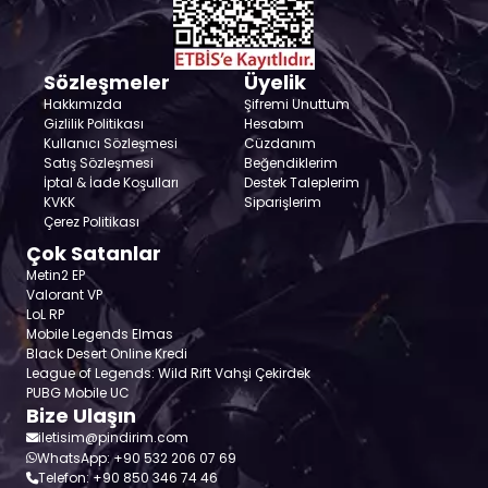
Sözleşmeler
Üyelik
Hakkımızda
Şifremi Unuttum
Gizlilik Politikası
Hesabım
Kullanıcı Sözleşmesi
Cüzdanım
Satış Sözleşmesi
Beğendiklerim
İptal & İade Koşulları
Destek Taleplerim
KVKK
Siparişlerim
Çerez Politikası
Çok Satanlar
Metin2 EP
Valorant VP
LoL RP
Mobile Legends Elmas
Black Desert Online Kredi
League of Legends: Wild Rift Vahşi Çekirdek
PUBG Mobile UC
Bize Ulaşın
iletisim@pindirim.com
WhatsApp: +90 532 206 07 69
Telefon: +90 850 346 74 46